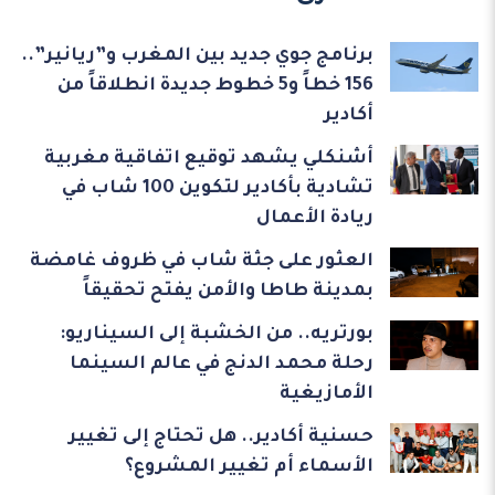
برنامج جوي جديد بين المغرب و”ريانير”..
156 خطاً و5 خطوط جديدة انطلاقاً من
أكادير
أشنكلي يشهد توقيع اتفاقية مغربية
تشادية بأكادير لتكوين 100 شاب في
ريادة الأعمال
العثور على جثة شاب في ظروف غامضة
بمدينة طاطا والأمن يفتح تحقيقاً
بورتريه.. من الخشبة إلى السيناريو:
رحلة محمد الدنج في عالم السينما
الأمازيغية
حسنية أكادير.. هل تحتاج إلى تغيير
الأسماء أم تغيير المشروع؟