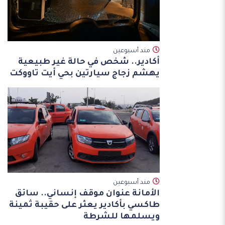
مند أسبوعين
أكادير.. شخص في حالة غير طبيعية
يهشم زجاج سيارتين بحي أيت تاووكت
مند أسبوعين
الأمانة عنوان موقف إنساني.. سائق
طاكسي بأكادير يعثر على حقيبة ثمينة
ويسلمها للشرطة