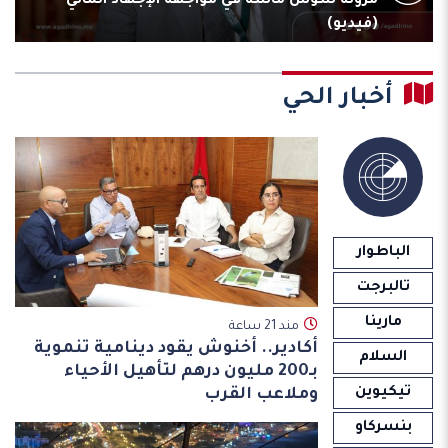
مرونة سوس ماسة في مواجهة الإجهاد المائي
(فيديو)
أخبار الحي
الباطوار
تالبرجت
مارينا
مند 21 ساعة
أكادير.. أخنوش يقود دينامية تنموية
السلام
بـ200 مليون درهم لتأهيل الأحياء
تيكيوين
وملاعب القرب
بنسركاو