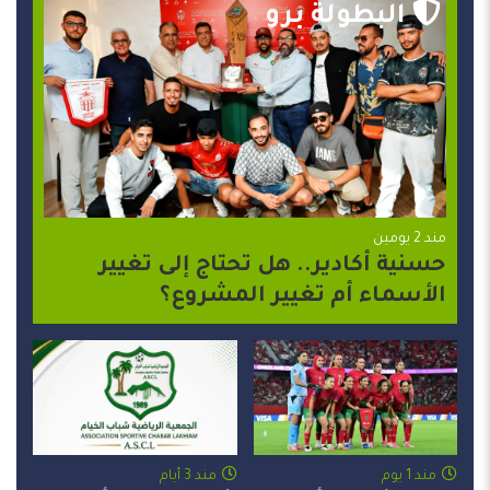
البطولة برو
مند 2 يومين
حسنية أكادير.. هل تحتاج إلى تغيير
الأسماء أم تغيير المشروع؟
مند 1 يوم
مند 3 أيام