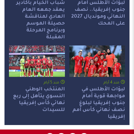
لبؤات الأطلس أمام
شباب الخيام بأكادير
جنوب إفريقيا.. نصف
يعقد جمعه العام
النهائي ومونديال 2027
العادي لمناقشة
على المحك
حصيلة الموسم
وبرنامج المرحلة
المقبلة
مند 4 أيام
مند 5 أيام
لبؤات الأطلس في
المنتخب الوطني
مواجهة قوية أمام
النسوي يتأهل إلى ربع
جنوب إفريقيا لبلوغ
نهائي كأس إفريقيا
نصف نهائي كأس أمم
للسيدات
إفريقيا