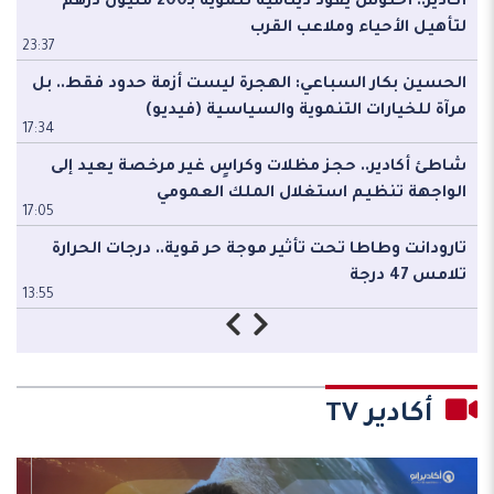
أكادير.. أخنوش يقود دينامية تنموية بـ200 مليون درهم
لتأهيل الأحياء وملاعب القرب
خ
23:37
11
الحسين بكار السباعي: الهجرة ليست أزمة حدود فقط.. بل
أ
مرآة للخيارات التنموية والسياسية (فيديو)
لتك
17:34
1
شاطئ أكادير.. حجز مظلات وكراسٍ غير مرخصة يعيد إلى
ا
الواجهة تنظيم استغلال الملك العمومي
و
17:05
2
تارودانت وطاطا تحت تأثير موجة حر قوية.. درجات الحرارة
ا
تلامس 47 درجة
أ
13:55
1
أكادير TV