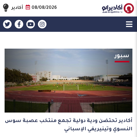
08/08/2026
أكادير
سبور
ا
,
د
أكادير تحتضن ودية دولية تجمع منتخب عصبة سوس
تا
النسوي وتينيريفي الإسباني
الح