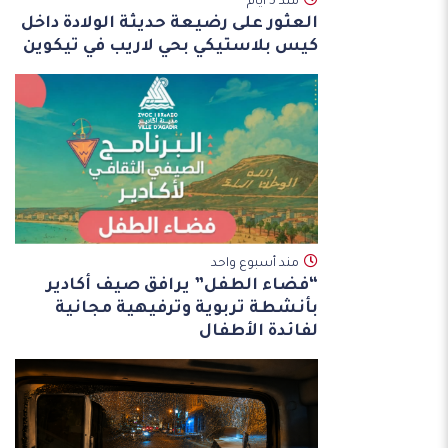
مند 5 أيام
العثور على رضيعة حديثة الولادة داخل
كيس بلاستيكي بحي لاريب في تيكوين
مند أسبوع واحد
“فضاء الطفل” يرافق صيف أكادير
بأنشطة تربوية وترفيهية مجانية
لفائدة الأطفال