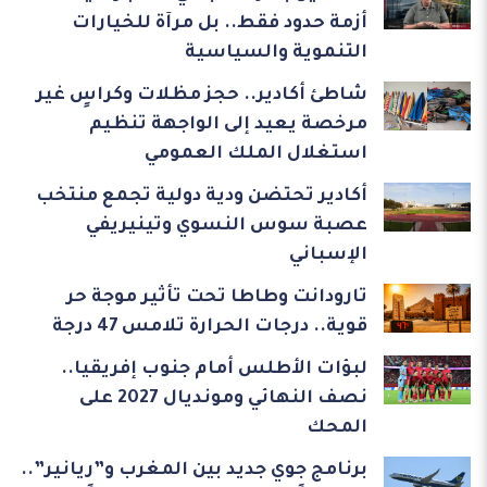
أزمة حدود فقط.. بل مرآة للخيارات
التنموية والسياسية
شاطئ أكادير.. حجز مظلات وكراسٍ غير
مرخصة يعيد إلى الواجهة تنظيم
استغلال الملك العمومي
أكادير تحتضن ودية دولية تجمع منتخب
عصبة سوس النسوي وتينيريفي
الإسباني
تارودانت وطاطا تحت تأثير موجة حر
قوية.. درجات الحرارة تلامس 47 درجة
لبؤات الأطلس أمام جنوب إفريقيا..
نصف النهائي ومونديال 2027 على
المحك
برنامج جوي جديد بين المغرب و”ريانير”..