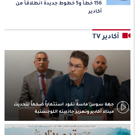
156 خطاً و5 خطوط جديدة انطلاقاً من
أكادير
أكادير TV
جهة سوس ماسة تقود استثماراً ضخماً لتحديث
ميناء أكادير وتعزيز جاذبيته اللوجستية