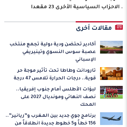
. الاحزاب السياسية الأخرى 23 مقعدا
مقالات أخرى
أكادير تحتضن ودية دولية تجمع منتخب
عصبة سوس النسوي وتينيريفي
الإسباني
تارودانت وطاطا تحت تأثير موجة حر
قوية.. درجات الحرارة تلامس 47 درجة
لبؤات الأطلس أمام جنوب إفريقيا..
نصف النهائي ومونديال 2027 على
المحك
برنامج جوي جديد بين المغرب و”ريانير”..
156 خطاً و5 خطوط جديدة انطلاقاً من