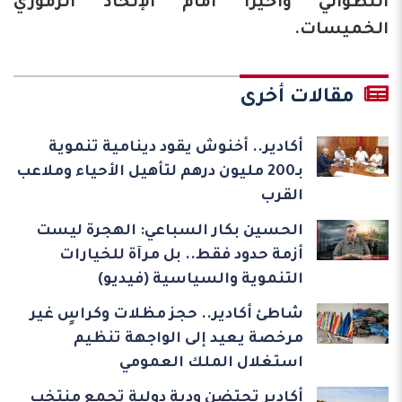
التطواني واخيرا أمام الإتحاد الزموري
الخميسات.
مقالات أخرى
أكادير.. أخنوش يقود دينامية تنموية
بـ200 مليون درهم لتأهيل الأحياء وملاعب
القرب
الحسين بكار السباعي: الهجرة ليست
أزمة حدود فقط.. بل مرآة للخيارات
التنموية والسياسية (فيديو)
شاطئ أكادير.. حجز مظلات وكراسٍ غير
مرخصة يعيد إلى الواجهة تنظيم
استغلال الملك العمومي
أكادير تحتضن ودية دولية تجمع منتخب