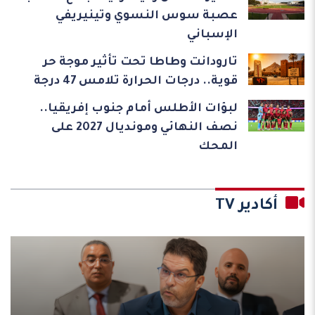
عصبة سوس النسوي وتينيريفي
الإسباني
تارودانت وطاطا تحت تأثير موجة حر
قوية.. درجات الحرارة تلامس 47 درجة
لبؤات الأطلس أمام جنوب إفريقيا..
نصف النهائي ومونديال 2027 على
المحك
أكادير TV