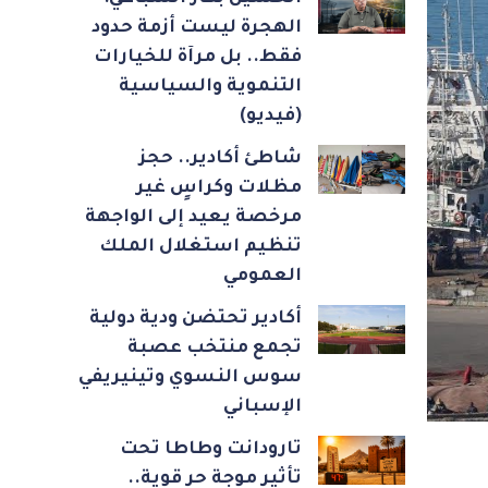
الهجرة ليست أزمة حدود
فقط.. بل مرآة للخيارات
التنموية والسياسية
(فيديو)
شاطئ أكادير.. حجز
مظلات وكراسٍ غير
مرخصة يعيد إلى الواجهة
تنظيم استغلال الملك
العمومي
أكادير تحتضن ودية دولية
تجمع منتخب عصبة
سوس النسوي وتينيريفي
الإسباني
تارودانت وطاطا تحت
تأثير موجة حر قوية..