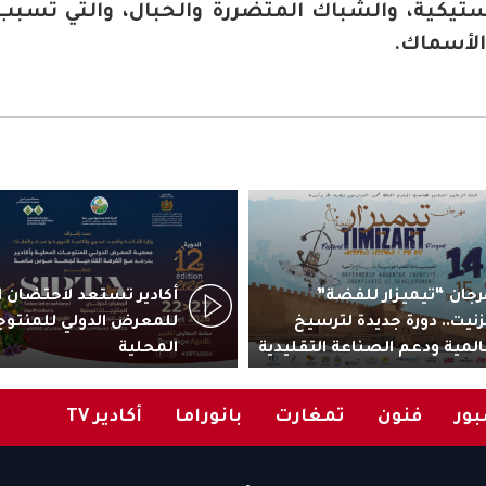
استيكية، والشباك المتضررة والحبال، والتي تسبب د
الأسماك.
جان “تيميزار للفضة”
زنيت.. دورة جديدة لترسيخ
للمعرض الدولي للمنتوج
المية ودعم الصناعة التقليدية
المحلية
ور
فنون
تمغارت
بانوراما
أكادير TV