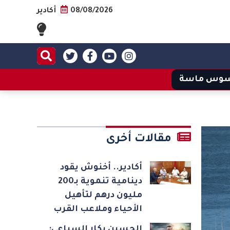
08/08/2026
أكادير
وس ماسة
مقالات أخرى
أكادير.. أخنوش يقود
دينامية تنموية بـ200
مليون درهم لتأهيل
الأحياء وملاعب القرب
الحسين بكار السباعي: