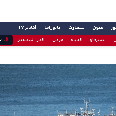
ر
فنون
تمغارت
بانوراما
أكادير TV
ن
بنسركاو
الخيام
فونتي
الحي المحمدي
س