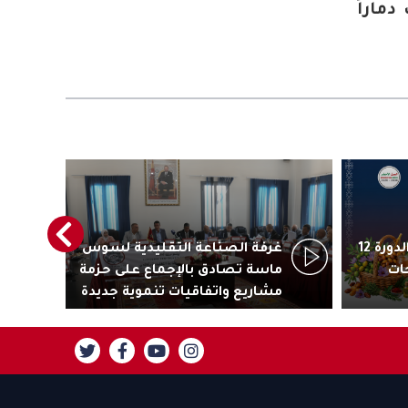
ماراً
أكادير تستعد لاحتضان الدورة 12
غرفة الصناعة التقليدية لسوس
رئ
ات
ماسة تصادق بالإجماع على حزمة
جاذ
مشاريع واتفاقيات تنموية جديدة
تنز