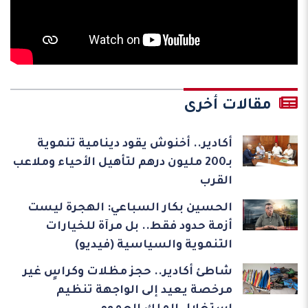
مقالات أخرى
أكادير.. أخنوش يقود دينامية تنموية
بـ200 مليون درهم لتأهيل الأحياء وملاعب
القرب
الحسين بكار السباعي: الهجرة ليست
أزمة حدود فقط.. بل مرآة للخيارات
التنموية والسياسية (فيديو)
شاطئ أكادير.. حجز مظلات وكراسٍ غير
مرخصة يعيد إلى الواجهة تنظيم