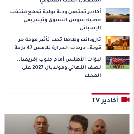
استغلال الملك العمومي
أكادير تحتضن ودية دولية تجمع منتخب
عصبة سوس النسوي وتينيريفي
الإسباني
تارودانت وطاطا تحت تأثير موجة حر
قوية.. درجات الحرارة تلامس 47 درجة
لبؤات الأطلس أمام جنوب إفريقيا..
نصف النهائي ومونديال 2027 على
المحك
أكادير TV