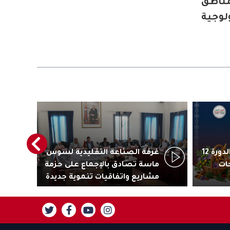
مناطق
لوجية
أكادير تستعد لاحتضان الدورة 12
غرفة الصناعة التقليدية لسوس
رئ
ات
ماسة تصادق بالإجماع على حزمة
جاذ
مشاريع واتفاقيات تنموية جديدة
تنز