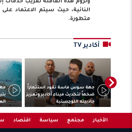
وتروم هذه القافلة تقريب خدمات إن
النائية، حيث سيتم الاعتماد على
متطورة.
أكادير TV
ترأس
جهة سوس ماسة تقود استثماراً
مهر
المقاولات
ضخماً لتحديث ميناء أكادير وتعزيز
بتي
جاذبيته اللوجستية
الع
الأخبار
مجتمع
سياسة
اقتصاد
سب