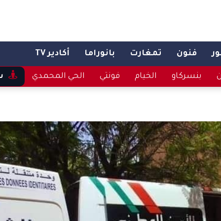
ر
فنون
تمغارت
بانوراما
أكادير TV
ن
بنسركاو
الخيام
فونتي
الحي المحمدي
س