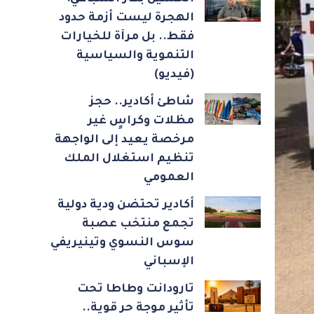
الهجرة ليست أزمة حدود
فقط.. بل مرآة للخيارات
التنموية والسياسية
(فيديو)
شاطئ أكادير.. حجز
مظلات وكراسٍ غير
مرخصة يعيد إلى الواجهة
تنظيم استغلال الملك
العمومي
أكادير تحتضن ودية دولية
تجمع منتخب عصبة
سوس النسوي وتينيريفي
الإسباني
تارودانت وطاطا تحت
تأثير موجة حر قوية..