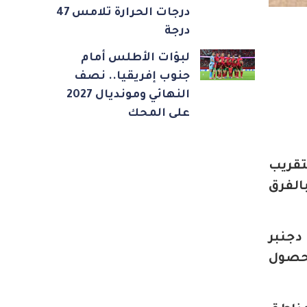
درجات الحرارة تلامس 47
درجة
لبؤات الأطلس أمام
جنوب إفريقيا.. نصف
النهائي ومونديال 2027
على المحك
تقريب
الفرق
و ستنتقل قافلة إنجاز البطاقة الوطنية إلى مركز قيادة إيموزار أيام 27 – 28 – 29 – 30 دجنبر
لحصول