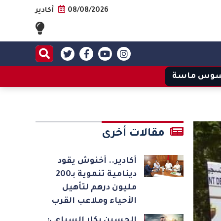
08/08/2026
أكادير
وس ماسة
مقالات أخرى
أكادير.. أخنوش يقود
دينامية تنموية بـ200
مليون درهم لتأهيل
الأحياء وملاعب القرب
الحسين بكار السباعي: