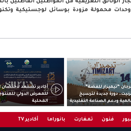
جاز الوثائق التعريفية من المواطنين القاطنين بال
 وحدات محمولة مزودة بوسائل لوجستيكية وتكنو
جان “تيميزار للفضة”
زنيت.. دورة جديدة لترسيخ
للمعرض الدولي للمنتوج
المية ودعم الصناعة التقليدية
المحلية
ور
فنون
تمغارت
بانوراما
أكادير TV