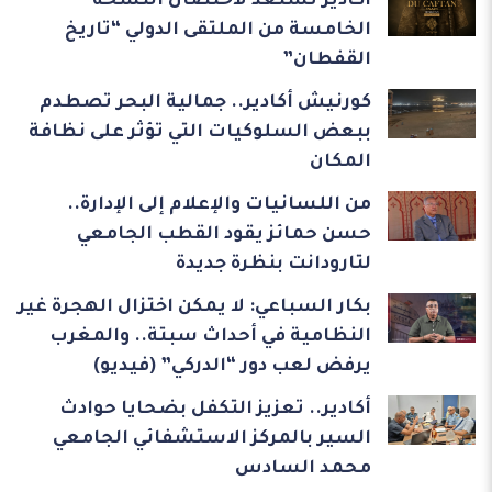
أكادير تستعد لاحتضان النسخة
الخامسة من الملتقى الدولي “تاريخ
القفطان”
كورنيش أكادير.. جمالية البحر تصطدم
ببعض السلوكيات التي تؤثر على نظافة
المكان
من اللسانيات والإعلام إلى الإدارة..
حسن حمائز يقود القطب الجامعي
لتارودانت بنظرة جديدة
بكار السباعي: لا يمكن اختزال الهجرة غير
النظامية في أحداث سبتة.. والمغرب
يرفض لعب دور “الدركي” (فيديو)
أكادير.. تعزيز التكفل بضحايا حوادث
السير بالمركز الاستشفائي الجامعي
محمد السادس