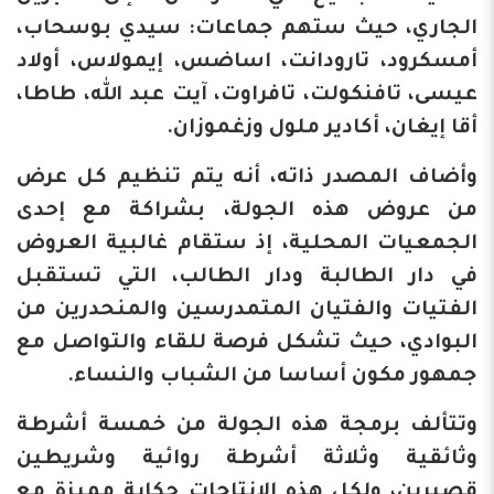
الجاري، حيث ستهم جماعات: سيدي بوسحاب،
أمسكرود، تارودانت، اساضس، إيمولاس، أولاد
عيسى، تافنكولت، تافراوت، آيت عبد الله، طاطا،
أقا إيغان، أكادير ملول وزغموزان.
وأضاف المصدر ذاته، أنه يتم تنظيم كل عرض
من عروض هذه الجولة، بشراكة مع إحدى
الجمعيات المحلية، إذ ستقام غالبية العروض
في دار الطالبة ودار الطالب، التي تستقبل
الفتيات والفتيان المتمدرسين والمنحدرين من
البوادي، حيث تشكل فرصة للقاء والتواصل مع
جمهور مكون أساسا من الشباب والنساء.
وتتألف برمجة هذه الجولة من خمسة أشرطة
وثائقية وثلاثة أشرطة روائية وشريطين
قصيرين، ولكل هذه الإنتاجات حكاية مميزة مع