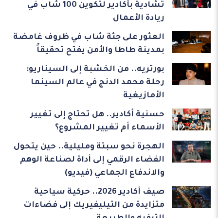
تشادية بأكادير لتكوين 100 شاب في
ريادة الأعمال
العثور على جثة شاب في ظروف غامضة
بمدينة طاطا والأمن يفتح تحقيقاً
بورتريه.. من الخشبة إلى السيناريو:
رحلة محمد الدنج في عالم السينما
الأمازيغية
حسنية أكادير.. هل تحتاج إلى تغيير
الأسماء أم تغيير المشروع؟
الهجرة نحو سبتة ومليلية.. حين يتحول
الفضاء الرقمي إلى أداة لصناعة الوهم
والاندفاع الجماعي (فيديو)
صيف أكادير 2026.. حركية سياحية
متزايدة من التيليفيريك إلى فضاءات