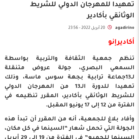
تمهيدا للمهرجان الدولي للشريط
الوثائقي بأكادير
agadirino
20 أبريل 2022 - 23:56
أكاديرإنو
تنظم جمعية الثقافة والتربية بواسطة
السمعي البصري، جولة عروض متنقلة
لـ13جماعة ترابية بجهة سوس ماسة، وذلك
تمهيدا للدورة الـ13 من المهرجان الدولي
للشريط الوثائقي بأكادير، المقرر تنظيمه في
الفترة من 12 إلى 17 يونيو المقبل.
وأفاد بلاغ للجمعية، أنه من المقرر أن تبدأ هذه
الجولة التي تحمل شعار “السينما في كل مكان،
السينما للجميع” في الفترة من 19 إلى 29 أبريل