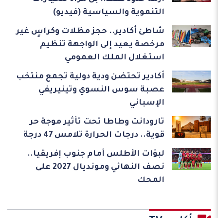
التنموية والسياسية (فيديو)
شاطئ أكادير.. حجز مظلات وكراسٍ غير
مرخصة يعيد إلى الواجهة تنظيم
استغلال الملك العمومي
أكادير تحتضن ودية دولية تجمع منتخب
عصبة سوس النسوي وتينيريفي
الإسباني
تارودانت وطاطا تحت تأثير موجة حر
قوية.. درجات الحرارة تلامس 47 درجة
لبؤات الأطلس أمام جنوب إفريقيا..
نصف النهائي ومونديال 2027 على
المحك