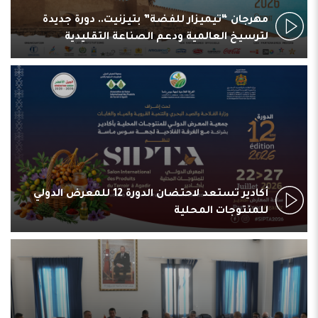
مهرجان “تيميزار للفضة” بتيزنيت.. دورة جديدة
لترسيخ العالمية ودعم الصناعة التقليدية
أكادير تستعد لاحتضان الدورة 12 للمعرض الدولي
للمنتوجات المحلية