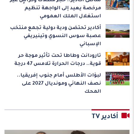
شاطئ أكادير.. حجز مظلات وكراسٍ غير
مرخصة يعيد إلى الواجهة تنظيم
استغلال الملك العمومي
أكادير تحتضن ودية دولية تجمع منتخب
عصبة سوس النسوي وتينيريفي
الإسباني
تارودانت وطاطا تحت تأثير موجة حر
قوية.. درجات الحرارة تلامس 47 درجة
لبؤات الأطلس أمام جنوب إفريقيا..
نصف النهائي ومونديال 2027 على
المحك
أكادير TV