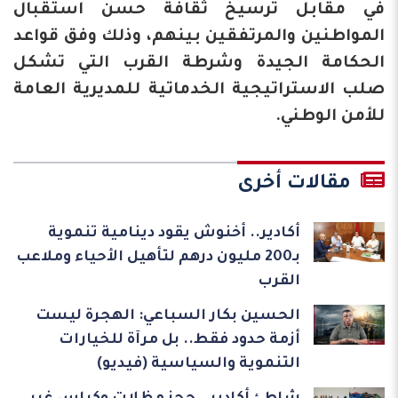
في مقابل ترسيخ ثقافة حسن استقبال
المواطنين والمرتفقين بينهم، وذلك وفق قواعد
الحكامة الجيدة وشرطة القرب التي تشكل
صلب الاستراتيجية الخدماتية للمديرية العامة
للأمن الوطني.
مقالات أخرى
أكادير.. أخنوش يقود دينامية تنموية
بـ200 مليون درهم لتأهيل الأحياء وملاعب
القرب
الحسين بكار السباعي: الهجرة ليست
أزمة حدود فقط.. بل مرآة للخيارات
التنموية والسياسية (فيديو)