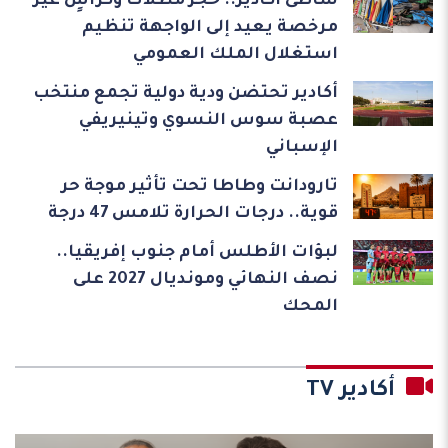
شاطئ أكادير.. حجز مظلات وكراسٍ غير
مرخصة يعيد إلى الواجهة تنظيم
استغلال الملك العمومي
أكادير تحتضن ودية دولية تجمع منتخب
عصبة سوس النسوي وتينيريفي
الإسباني
تارودانت وطاطا تحت تأثير موجة حر
قوية.. درجات الحرارة تلامس 47 درجة
لبؤات الأطلس أمام جنوب إفريقيا..
نصف النهائي ومونديال 2027 على
المحك
أكادير TV