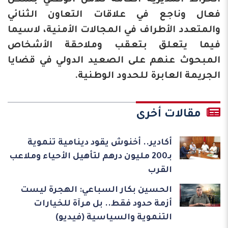
انخراط المديرية العامة للأمن الوطني بشكل
فعال وناجع في علاقات التعاون الثنائي
والمتعدد الأطراف في المجالات الأمنية، لاسيما
فيما يتعلق بتعقب وملاحقة الأشخاص
المبحوث عنهم على الصعيد الدولي في قضايا
الجريمة العابرة للحدود الوطنية.
مقالات أخرى
أكادير.. أخنوش يقود دينامية تنموية
بـ200 مليون درهم لتأهيل الأحياء وملاعب
القرب
الحسين بكار السباعي: الهجرة ليست
أزمة حدود فقط.. بل مرآة للخيارات
التنموية والسياسية (فيديو)