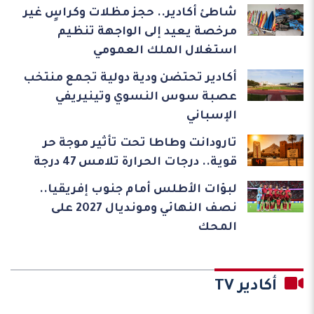
شاطئ أكادير.. حجز مظلات وكراسٍ غير
مرخصة يعيد إلى الواجهة تنظيم
استغلال الملك العمومي
أكادير تحتضن ودية دولية تجمع منتخب
عصبة سوس النسوي وتينيريفي
الإسباني
تارودانت وطاطا تحت تأثير موجة حر
قوية.. درجات الحرارة تلامس 47 درجة
لبؤات الأطلس أمام جنوب إفريقيا..
نصف النهائي ومونديال 2027 على
المحك
أكادير TV