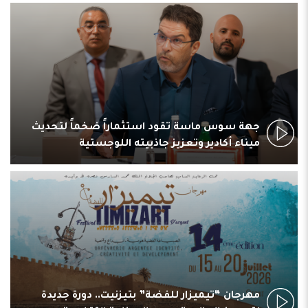
جهة سوس ماسة تقود استثماراً ضخماً لتحديث
ميناء أكادير وتعزيز جاذبيته اللوجستية
مهرجان “تيميزار للفضة” بتيزنيت.. دورة جديدة