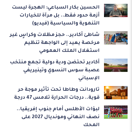
الحسين بكار السباعي: الهجرة ليست
أزمة حدود فقط.. بل مرآة للخيارات
التنموية والسياسية (فيديو)
شاطئ أكادير.. حجز مظلات وكراسٍ غير
مرخصة يعيد إلى الواجهة تنظيم
استغلال الملك العمومي
أكادير تحتضن ودية دولية تجمع منتخب
عصبة سوس النسوي وتينيريفي
الإسباني
تارودانت وطاطا تحت تأثير موجة حر
قوية.. درجات الحرارة تلامس 47 درجة
لبؤات الأطلس أمام جنوب إفريقيا..
نصف النهائي ومونديال 2027 على
المحك