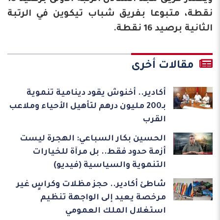
نقطة، متبوعا بفريق شباب تيكوين في الرتبة
الثانية برصيد 16 نقطة.
مقالات أخرى
أكادير.. أخنوش يقود دينامية تنموية
بـ200 مليون درهم لتأهيل الأحياء وملاعب
القرب
الحسين بكار السباعي: الهجرة ليست
أزمة حدود فقط.. بل مرآة للخيارات
التنموية والسياسية (فيديو)
شاطئ أكادير.. حجز مظلات وكراسٍ غير
مرخصة يعيد إلى الواجهة تنظيم
استغلال الملك العمومي