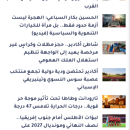
القرب
الحسين بكار السباعي: الهجرة ليست
أزمة حدود فقط.. بل مرآة للخيارات
التنموية والسياسية (فيديو)
شاطئ أكادير.. حجز مظلات وكراسٍ غير
مرخصة يعيد إلى الواجهة تنظيم
استغلال الملك العمومي
أكادير تحتضن ودية دولية تجمع منتخب
عصبة سوس النسوي وتينيريفي
الإسباني
تارودانت وطاطا تحت تأثير موجة حر
قوية.. درجات الحرارة تلامس 47 درجة
لبؤات الأطلس أمام جنوب إفريقيا..
نصف النهائي ومونديال 2027 على