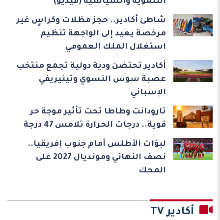
التنموية والسياسية (فيديو)
شاطئ أكادير.. حجز مظلات وكراسٍ غير
مرخصة يعيد إلى الواجهة تنظيم
استغلال الملك العمومي
أكادير تحتضن ودية دولية تجمع منتخب
عصبة سوس النسوي وتينيريفي
الإسباني
تارودانت وطاطا تحت تأثير موجة حر
قوية.. درجات الحرارة تلامس 47 درجة
لبؤات الأطلس أمام جنوب إفريقيا..
نصف النهائي ومونديال 2027 على
المحك
أكادير TV