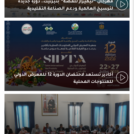
مهرجان “تيميزار للفضة” بتيزنيت.. دورة جديدة
لترسيخ العالمية ودعم الصناعة التقليدية
أكادير تستعد لاحتضان الدورة 12 للمعرض الدولي
للمنتوجات المحلية