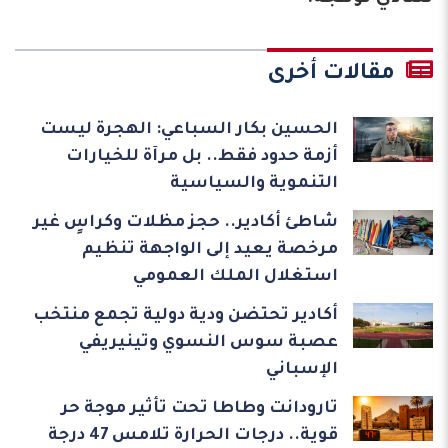
مقالات أخرى
الحسين بكار السباعي: الهجرة ليست
أزمة حدود فقط.. بل مرآة للخيارات
التنموية والسياسية
شاطئ أكادير.. حجز مظلات وكراسٍ غير
مرخصة يعيد إلى الواجهة تنظيم
استغلال الملك العمومي
أكادير تحتضن ودية دولية تجمع منتخب
عصبة سوس النسوي وتينيريفي
الإسباني
تارودانت وطاطا تحت تأثير موجة حر
قوية.. درجات الحرارة تلامس 47 درجة