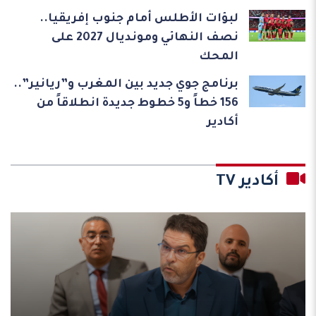
لبؤات الأطلس أمام جنوب إفريقيا..
نصف النهائي ومونديال 2027 على
المحك
برنامج جوي جديد بين المغرب و”ريانير”..
156 خطاً و5 خطوط جديدة انطلاقاً من
أكادير
أكادير TV