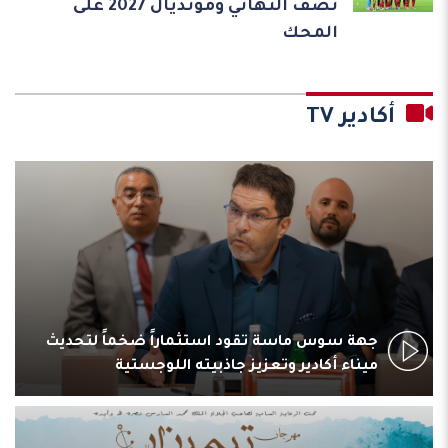
نصف النهائي ومونديال 2027 على
المحك
أكادير TV
جهة سوس ماسة تقود استثماراً ضخماً لتحديث
ميناء أكادير وتعزيز جاذبيته اللوجستية