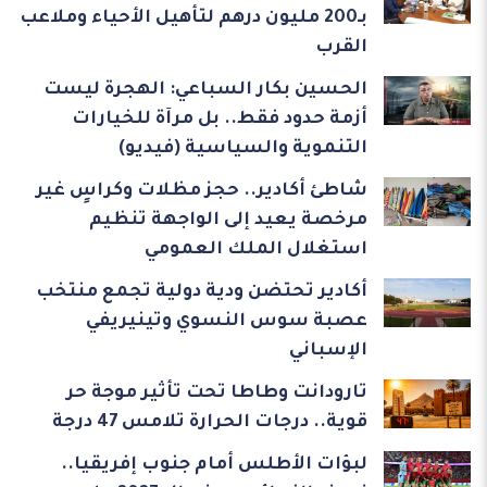
بـ200 مليون درهم لتأهيل الأحياء وملاعب
القرب
الحسين بكار السباعي: الهجرة ليست
أزمة حدود فقط.. بل مرآة للخيارات
التنموية والسياسية (فيديو)
شاطئ أكادير.. حجز مظلات وكراسٍ غير
مرخصة يعيد إلى الواجهة تنظيم
استغلال الملك العمومي
أكادير تحتضن ودية دولية تجمع منتخب
عصبة سوس النسوي وتينيريفي
الإسباني
تارودانت وطاطا تحت تأثير موجة حر
قوية.. درجات الحرارة تلامس 47 درجة
لبؤات الأطلس أمام جنوب إفريقيا..