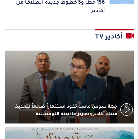
156 خطاً و5 خطوط جديدة انطلاقاً من
أكادير
أكادير TV
جهة سوس ماسة تقود استثماراً ضخماً لتحديث
ميناء أكادير وتعزيز جاذبيته اللوجستية