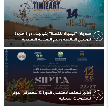
مهرجان “تيميزار للفضة” بتيزنيت.. دورة جديدة
لترسيخ العالمية ودعم الصناعة التقليدية
أكادير تستعد لاحتضان الدورة 12 للمعرض الدولي
للمنتوجات المحلية