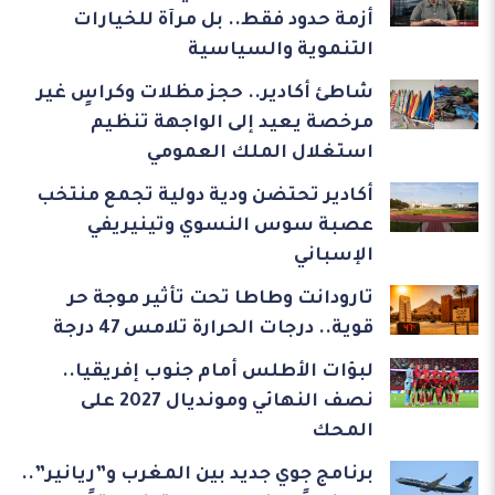
أزمة حدود فقط.. بل مرآة للخيارات
التنموية والسياسية
شاطئ أكادير.. حجز مظلات وكراسٍ غير
مرخصة يعيد إلى الواجهة تنظيم
استغلال الملك العمومي
أكادير تحتضن ودية دولية تجمع منتخب
عصبة سوس النسوي وتينيريفي
الإسباني
تارودانت وطاطا تحت تأثير موجة حر
قوية.. درجات الحرارة تلامس 47 درجة
لبؤات الأطلس أمام جنوب إفريقيا..
نصف النهائي ومونديال 2027 على
المحك
برنامج جوي جديد بين المغرب و”ريانير”..