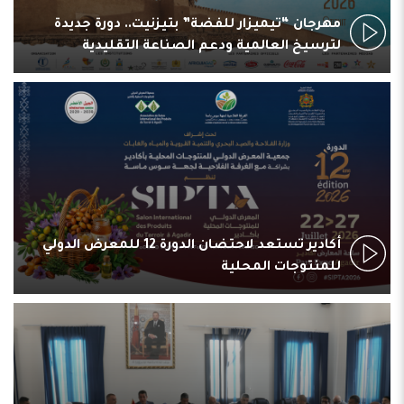
مهرجان “تيميزار للفضة” بتيزنيت.. دورة جديدة
لترسيخ العالمية ودعم الصناعة التقليدية
أكادير تستعد لاحتضان الدورة 12 للمعرض الدولي
للمنتوجات المحلية