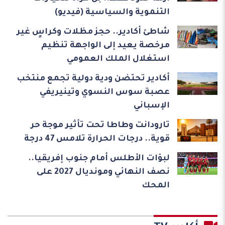
التنموية والسياسية (فيديو)
شاطئ أكادير.. حجز مظلات وكراسٍ غير
مرخصة يعيد إلى الواجهة تنظيم
استغلال الملك العمومي
أكادير تحتضن ودية دولية تجمع منتخب
عصبة سوس النسوي وتينيريفي
الإسباني
تارودانت وطاطا تحت تأثير موجة حر
قوية.. درجات الحرارة تلامس 47 درجة
لبؤات الأطلس أمام جنوب إفريقيا..
نصف النهائي ومونديال 2027 على
المحك