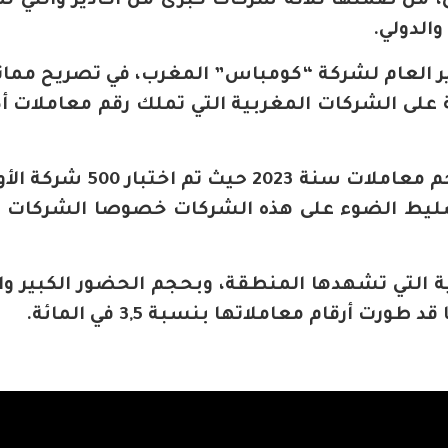
من ضمنها ثلاثة شركات كبرى من أكادير والتي له
والدولي.
ير العام لشركة “كومباس” المغرب، في تصريح مماثل
ة على الشركات المغربية التي تملك رقم معاملات أك
وأضاف، أن هذه الدراسة شملت حجم معاملات سنة 2023 ح
ليط الضوء على هذه الشركات خصوصا الشركات ال
ية التي تشهدها المنطقة، وبحجم الحضور الكبير وال
ت أرقام معاملاتها بنسبة 3,5 في المائة.