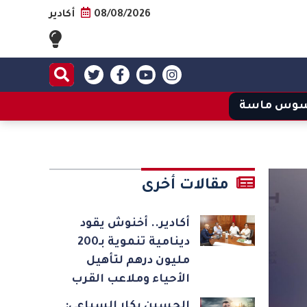
08/08/2026
أكادير
وس ماسة
مقالات أخرى
أكادير.. أخنوش يقود
دينامية تنموية بـ200
مليون درهم لتأهيل
الأحياء وملاعب القرب
الحسين بكار السباعي: