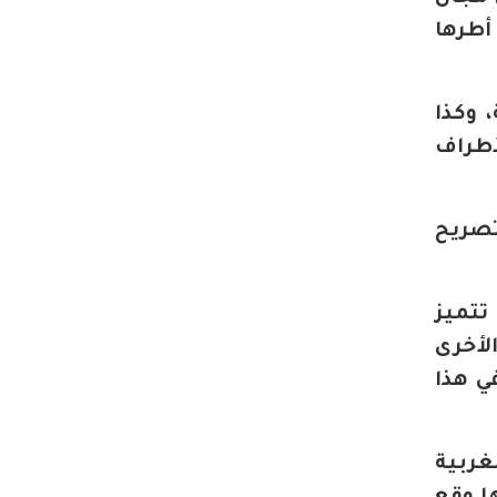
أطرها
 وكذا
أطراف
تصريح
تتميز
لأخرى
ي هذا
غربية