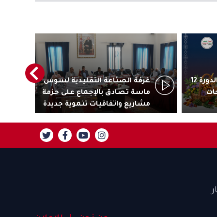
أكادير تستعد لاحتضان الدورة 12
غرفة الصناعة التقليدية لسوس
رئ
ات
ماسة تصادق بالإجماع على حزمة
جاذ
مشاريع واتفاقيات تنموية جديدة
تنز
ر