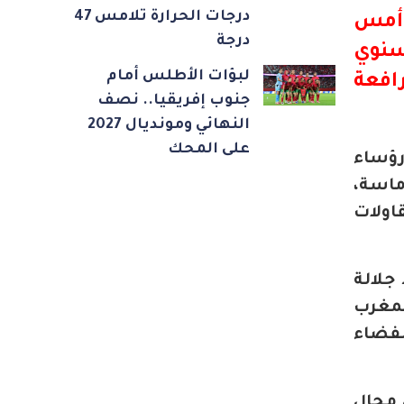
درجات الحرارة تلامس 47
 أمس
درجة
 السنوي
لبؤات الأطلس أمام
 رافعة
جنوب إفريقيا.. نصف
النهائي ومونديال 2027
على المحك
رؤساء
ماسة،
اولات
رور سنة على خطاب المسيرة الخضراء لسنة 2023 أكد جلالة
لمغرب
لفضاء
 مجال