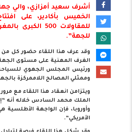
أشرف سعيد أمزازي، والي جه
الخميس بأكادير، على افتت
للمقاولات 500 الك
للجهة”.
وقد عرف هذا اللقاء حضور كل م
الغرف المهنية على مستوى الجهة،
ورئيس المجلس الجهوي للسياحة 
وممثلي المصالح اللاممركزة بالجهة
الملك محمد السادس خلاله أنه “إ
وأوروبا، فإن الواجهة الأطلسية هي
الأمريكي”.
وقد شكل هذا اللقاء فرصة لتبادل 