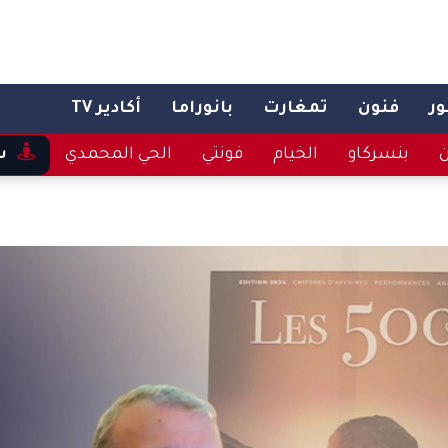
ر
فنون
تمغارت
بانوراما
أكادير TV
ن
بنسركاو
الخيام
فونتي
الحي المحمدي
س