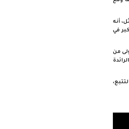
ا وقع
، أنه
بر في
يث تم اختبار 500 شركة الأولى من
رائدة
تتبع،