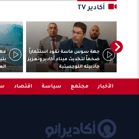
أكادير TV
ترأس
جهة سوس ماسة تقود استثماراً
مهر
المقاولات
ضخماً لتحديث ميناء أكادير وتعزيز
بتي
جاذبيته اللوجستية
الع
الأخبار
مجتمع
سياسة
اقتصاد
سب