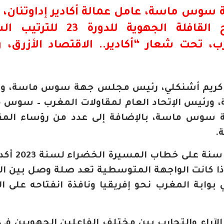
ة سوس ماسة، عامل عمالة
أكادير
إداوتنان،
اح
القافلة الجهوية
للدورة 23 للترتيب
برى بالمغرب، تحت شعار “أكادير.. الاقتصاد الأزرق،
ن كريم أشنكلي، رئيس مجلس جهة سوس ماسة، و
 ورئيس الإتحاد العام لمقاولات المغرب – سوس 
سوس ماسة، بالإضافة إلى عدد من رؤساء المق
.
ويتزامن انعقاد هذا اللقاء مع م
ذا كانت الواجهة المتوسطية تعد صلة وصل بين ا
 بوابة المغرب نحو إفريقيا ونافذة انفتاحه على ا
الآراء والتجارب بين مختلف الفاعلين الجهويين في