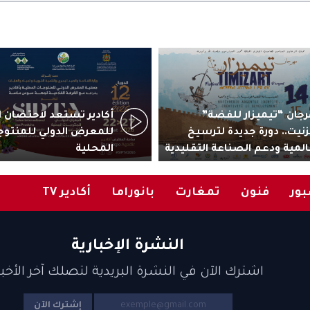
جان “تيميزار للفضة”
زنيت.. دورة جديدة لترسيخ
للمعرض الدولي للمنتوج
المية ودعم الصناعة التقليدية
المحلية
ور
فنون
تمغارت
بانوراما
أكادير TV
النشرة الإخبارية
اشترك الآن في النشرة البريدية لتصلك آخر الأخبا
إشترك الآن