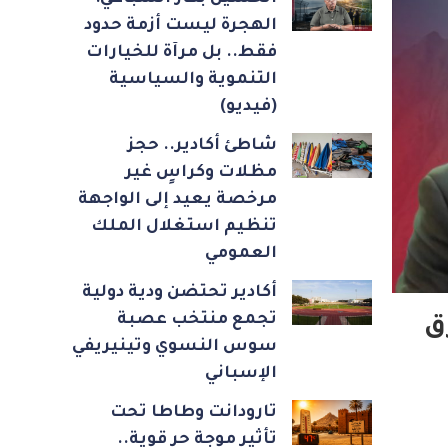
الهجرة ليست أزمة حدود
فقط.. بل مرآة للخيارات
التنموية والسياسية
(فيديو)
شاطئ أكادير.. حجز
مظلات وكراسٍ غير
مرخصة يعيد إلى الواجهة
تنظيم استغلال الملك
العمومي
أكادير تحتضن ودية دولية
تجمع منتخب عصبة
ق
سوس النسوي وتينيريفي
الإسباني
تارودانت وطاطا تحت
تأثير موجة حر قوية..