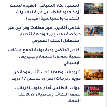
الحسين بكار السباعي: الهجرة ليست
أزمة حدود فقط.. بل مرآة للخيارات
التنموية والسياسية (فيديو)
شاطئ أكادير.. حجز مظلات وكراسٍ غير
مرخصة يعيد إلى الواجهة تنظيم
استغلال الملك العمومي
أكادير تحتضن ودية دولية تجمع منتخب
عصبة سوس النسوي وتينيريفي
الإسباني
تارودانت وطاطا تحت تأثير موجة حر
قوية.. درجات الحرارة تلامس 47 درجة
لبؤات الأطلس أمام جنوب إفريقيا..
نصف النهائي ومونديال 2027 على
المحك