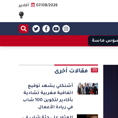
07/08/2026
أكادير
وس ماسة
مقالات أخرى
أشنكلي يشهد توقيع
اتفاقية مغربية تشادية
بأكادير لتكوين 100 شاب
في ريادة الأعمال
العثور على جثة شاب في