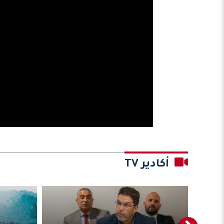
أكادير TV