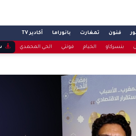
ر
فنون
تمغارت
بانوراما
أكادير TV
ن
بنسركاو
الخيام
فونتي
الحي المحمدي
س