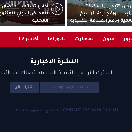
جان “تيميزار للفضة”
زنيت.. دورة جديدة لترسيخ
للمعرض الدولي للمنتوج
المية ودعم الصناعة التقليدية
المحلية
ور
فنون
تمغارت
بانوراما
أكادير TV
النشرة الإخبارية
اشترك الآن في النشرة البريدية لتصلك آخر الأخبا
إشترك الآن
COPYRIGHT 2021 AGADIRINO.MA © جميع الحقوق محفوظة