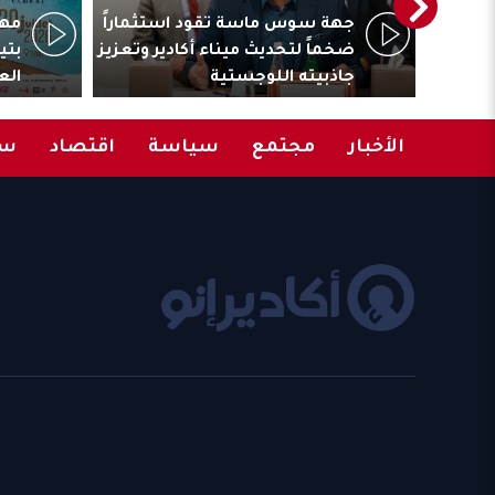
ترأس
جهة سوس ماسة تقود استثماراً
مهر
المقاولات
ضخماً لتحديث ميناء أكادير وتعزيز
بتي
جاذبيته اللوجستية
الع
الأخبار
مجتمع
سياسة
اقتصاد
سب