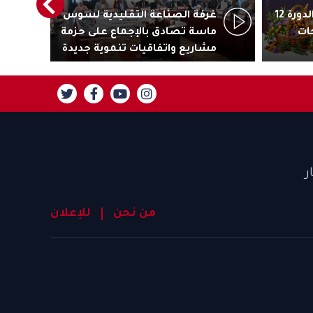
أكادير تستعد لاحتضان الدورة 12
غرفة الصناعة التقليدية لسوس
رئ
ات
ماسة تصادق بالإجماع على حزمة
جاذ
مشاريع واتفاقيات تنموية جديدة
تنز
ر
من نحن
للإعلان