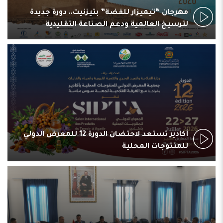
مهرجان “تيميزار للفضة” بتيزنيت.. دورة جديدة
لترسيخ العالمية ودعم الصناعة التقليدية
أكادير تستعد لاحتضان الدورة 12 للمعرض الدولي
للمنتوجات المحلية