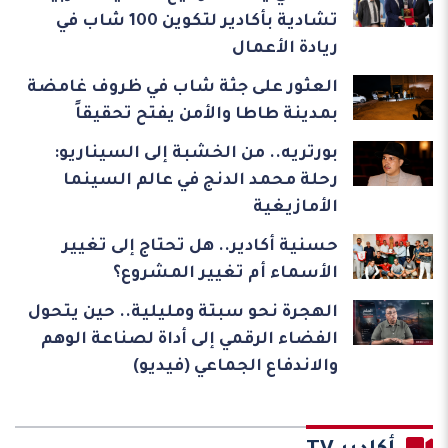
تشادية بأكادير لتكوين 100 شاب في
ريادة الأعمال
العثور على جثة شاب في ظروف غامضة
بمدينة طاطا والأمن يفتح تحقيقاً
بورتريه.. من الخشبة إلى السيناريو:
رحلة محمد الدنج في عالم السينما
الأمازيغية
حسنية أكادير.. هل تحتاج إلى تغيير
الأسماء أم تغيير المشروع؟
الهجرة نحو سبتة ومليلية.. حين يتحول
الفضاء الرقمي إلى أداة لصناعة الوهم
والاندفاع الجماعي (فيديو)