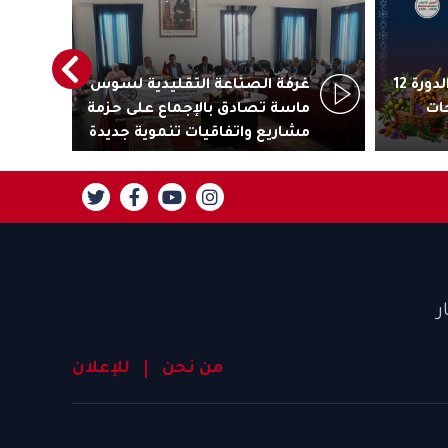
أكادير تستعد لاحتضان الدورة 12
غرفة الصناعة التقليدية لسوس
رئ
ات
ماسة تصادق بالإجماع على حزمة
جاذ
مشاريع واتفاقيات تنموية جديدة
تنز
ر
من نحن
للإعلان