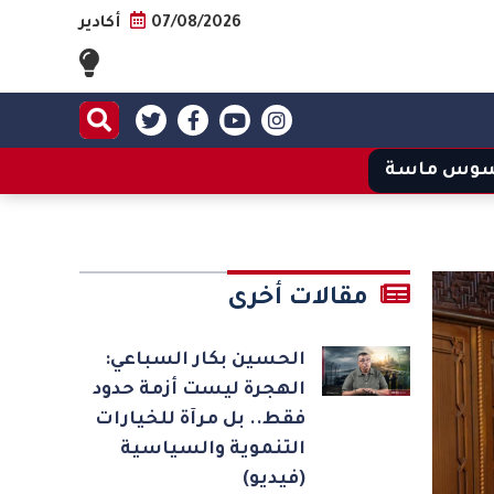
07/08/2026
أكادير
وس ماسة
مقالات أخرى
الحسين بكار السباعي:
الهجرة ليست أزمة حدود
فقط.. بل مرآة للخيارات
التنموية والسياسية
(فيديو)