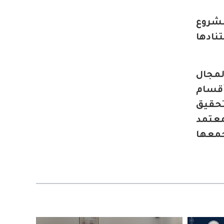
مشروع
نادها
مجال
أقسام
تحقيق
معتمد
جمعها