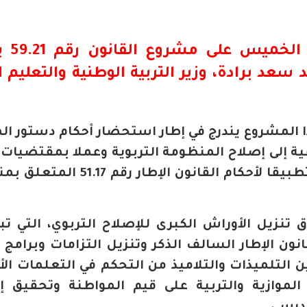
لخميس على مشروع القانون رقم 59.21 يتعلق
سعد برادة، وزير التربية الوطنية والتعليم ا
ا المشروع يندرج في إطار استحضار أحكام دستور ال
ية إلى إصلاح المنظومة التربوية وعملا بمقتضيات ا
الاستراتيجية للإصلاح 2015-2030 وتطبيقا لأحكام القانون الإطا
ق تنزيل الأوراش الكبرى للإصلاح التربوي، التي تب
نون الإطار السالف الذكر وتنزيل التزامات وبرامج 
رامية إلى تمكين التلميذات والتلاميذ من التحكم في التعلمات
موازية والتربية على قيم المواطنة وتحقيق إل