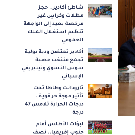
شاطئ أكادير.. حجز
مظلات وكراسٍ غير
مرخصة يعيد إلى الواجهة
تنظيم استغلال الملك
العمومي
أكادير تحتضن ودية دولية
تجمع منتخب عصبة
سوس النسوي وتينيريفي
الإسباني
تارودانت وطاطا تحت
تأثير موجة حر قوية..
درجات الحرارة تلامس 47
درجة
لبؤات الأطلس أمام
جنوب إفريقيا.. نصف