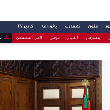
ر
فنون
تمغارت
بانوراما
أكادير TV
ن
بنسركاو
الخيام
فونتي
الحي المحمدي
س