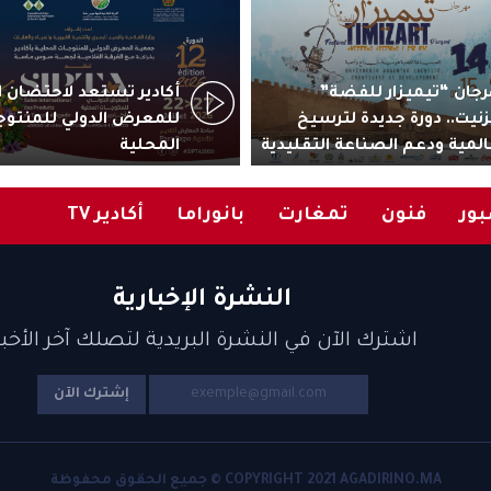
جان “تيميزار للفضة”
زنيت.. دورة جديدة لترسيخ
للمعرض الدولي للمنتوج
المية ودعم الصناعة التقليدية
المحلية
ور
فنون
تمغارت
بانوراما
أكادير TV
النشرة الإخبارية
اشترك الآن في النشرة البريدية لتصلك آخر الأخبا
إشترك الآن
COPYRIGHT 2021 AGADIRINO.MA © جميع الحقوق محفوظة