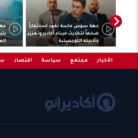
ترأس
جهة سوس ماسة تقود استثماراً
مهر
المقاولات
ضخماً لتحديث ميناء أكادير وتعزيز
بتي
جاذبيته اللوجستية
الع
الأخبار
مجتمع
سياسة
اقتصاد
سب