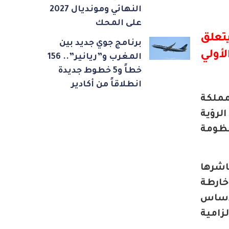
النهائي ومونديال 2027
على المحك
برنامج جوي جديد بين
لأولي
المغرب و”ريانير”.. 156
خطاً و5 خطوط جديدة
انطلاقاً من أكادير
مملكة
لرؤية
ر رقم 51.17 المتعلق بمنظومة
اشرها
خارطة
 الأساس
زامية