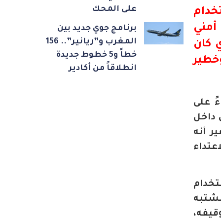
على المحك
خدام
دخل أمني
برنامج جوي جديد بين
المغرب و”ريانير”.. 156
الذي كان
خطاً و5 خطوط جديدة
خطير
انطلاقاً من أكادير
ً على
 داخل
ر أنه
عتداء
تخدام
مشتبه
قيفه،