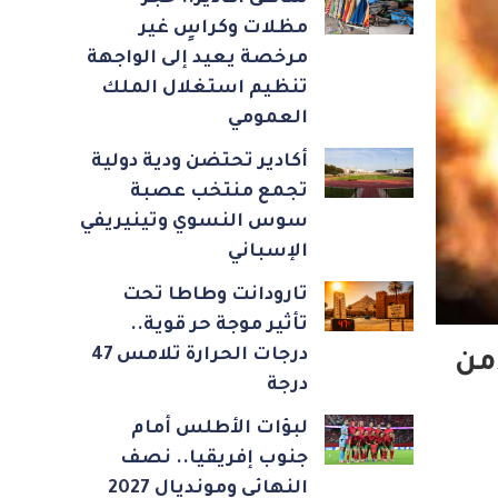
مظلات وكراسٍ غير
مرخصة يعيد إلى الواجهة
تنظيم استغلال الملك
العمومي
أكادير تحتضن ودية دولية
تجمع منتخب عصبة
سوس النسوي وتينيريفي
الإسباني
تارودانت وطاطا تحت
تأثير موجة حر قوية..
درجات الحرارة تلامس 47
من
درجة
لبؤات الأطلس أمام
جنوب إفريقيا.. نصف
النهائي ومونديال 2027