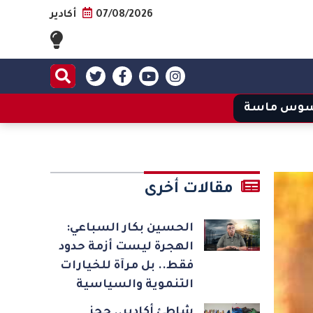
07/08/2026
أكادير
وس ماسة
مقالات أخرى
الحسين بكار السباعي:
الهجرة ليست أزمة حدود
فقط.. بل مرآة للخيارات
التنموية والسياسية
شاطئ أكادير.. حجز