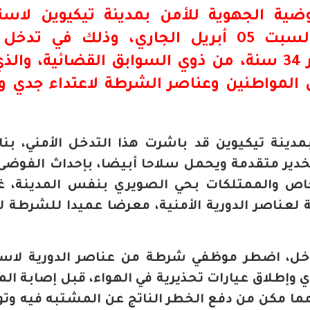
ية الجهوية للأمن بمدينة تيكيوين لاست
أسلحتهم الوظيفية، مساء السبت 05 أبريل الجاري، وذلك في ت
لتوقيف شخص يبلغ من العمر 34 سنة، من ذوي السوابق القضائية، و
 المواطنين وعناصر الشرطة لاعتداء جدي و
ينة تيكيوين قد باشرت هذا التدخل الأمني، بناء
ير متقدمة ويحمل سلاحا أبيضا، بإحداث الفوضى
اص والممتلكات بحي الصويري بنفس المدينة، غي
 لعناصر الدورية الأمنية، معرضا عميدا للشرطة لا
تدخل، اضطر موظفي شرطة من عناصر الدورية لاس
وإطلاق عيارات تحذيرية في الهواء، قبل إصابة ال
ا مكن من دفع الخطر الناتج عن المشتبه فيه وتو