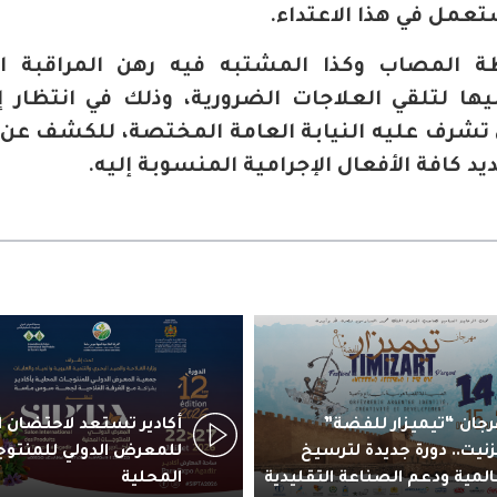
عمل في هذا الاعتداء.
 المصاب وكذا المشتبه فيه رهن المراقبة ال
ها لتلقي العلاجات الضرورية، وذلك في انتظار 
 تشرف عليه النيابة العامة المختصة، للكشف عن
كافة الأفعال الإجرامية المنسوبة إليه.
جان “تيميزار للفضة”
زنيت.. دورة جديدة لترسيخ
للمعرض الدولي للمنتوج
المية ودعم الصناعة التقليدية
المحلية