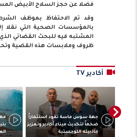
فضلا عن حجز السلاح الأبيض المست
وقد تم الاحتفاظ بموظف الشرطة
بالمؤسسات الصحية التي نقلا إلي
المشتبه فيه للبحث القضائي الذي
ظروف وملابسات هذه القضية وتحديد 
أكادير TV
ترأس
جهة سوس ماسة تقود استثماراً
مهر
المقاولات
ضخماً لتحديث ميناء أكادير وتعزيز
بتي
جاذبيته اللوجستية
الع