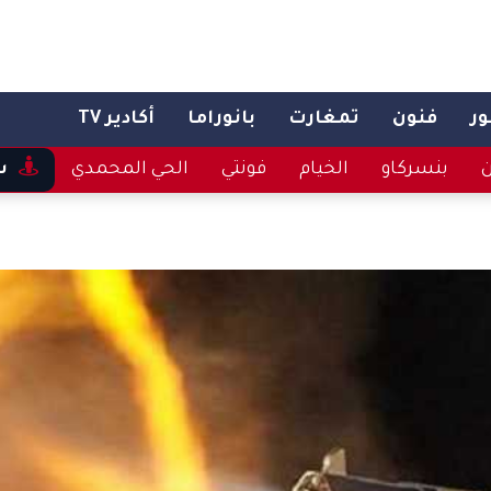
ر
فنون
تمغارت
بانوراما
أكادير TV
ن
بنسركاو
الخيام
فونتي
الحي المحمدي
س