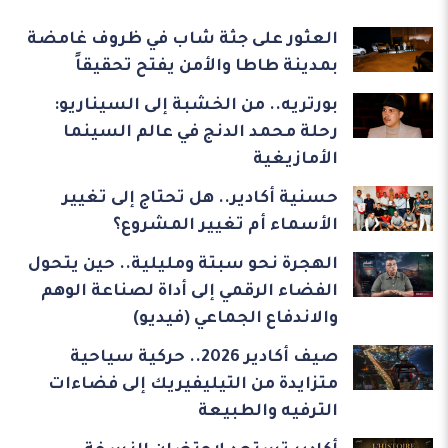
العثور على جثة شاب في ظروف غامضة
بمدينة طاطا والأمن يفتح تحقيقاً
بورتريه.. من الخشبة إلى السيناريو:
رحلة محمد الدنج في عالم السينما
الأمازيغية
حسنية أكادير.. هل تحتاج إلى تغيير
الأسماء أم تغيير المشروع؟
الهجرة نحو سبتة ومليلية.. حين يتحول
الفضاء الرقمي إلى أداة لصناعة الوهم
والاندفاع الجماعي (فيديو)
صيف أكادير 2026.. حركية سياحية
متزايدة من التيليفيريك إلى فضاءات
الترفيه والطبيعة