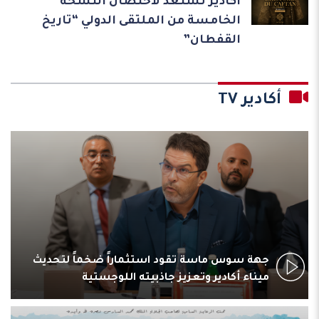
أكادير تستعد لاحتضان النسخة
الخامسة من الملتقى الدولي “تاريخ
القفطان”
أكادير TV
جهة سوس ماسة تقود استثماراً ضخماً لتحديث
ميناء أكادير وتعزيز جاذبيته اللوجستية