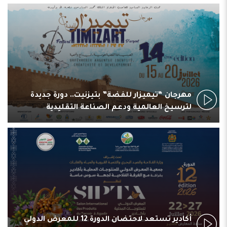
مهرجان “تيميزار للفضة” بتيزنيت.. دورة جديدة
لترسيخ العالمية ودعم الصناعة التقليدية
أكادير تستعد لاحتضان الدورة 12 للمعرض الدولي