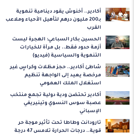
أكادير.. أخنوش يقود دينامية تنموية
بـ200 مليون درهم لتأهيل الأحياء وملاعب
القرب
الحسين بكار السباعي: الهجرة ليست
أزمة حدود فقط.. بل مرآة للخيارات
التنموية والسياسية (فيديو)
شاطئ أكادير.. حجز مظلات وكراسٍ غير
مرخصة يعيد إلى الواجهة تنظيم
استغلال الملك العمومي
أكادير تحتضن ودية دولية تجمع منتخب
عصبة سوس النسوي وتينيريفي
الإسباني
تارودانت وطاطا تحت تأثير موجة حر
قوية.. درجات الحرارة تلامس 47 درجة