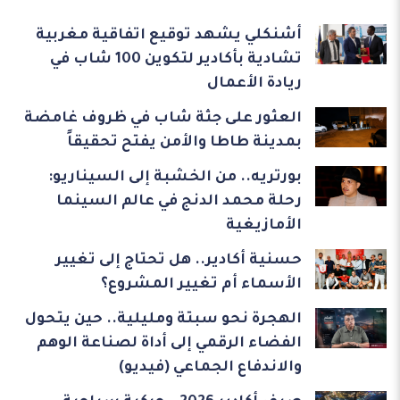
أشنكلي يشهد توقيع اتفاقية مغربية
تشادية بأكادير لتكوين 100 شاب في
ريادة الأعمال
العثور على جثة شاب في ظروف غامضة
بمدينة طاطا والأمن يفتح تحقيقاً
بورتريه.. من الخشبة إلى السيناريو:
رحلة محمد الدنج في عالم السينما
الأمازيغية
حسنية أكادير.. هل تحتاج إلى تغيير
الأسماء أم تغيير المشروع؟
الهجرة نحو سبتة ومليلية.. حين يتحول
الفضاء الرقمي إلى أداة لصناعة الوهم
والاندفاع الجماعي (فيديو)