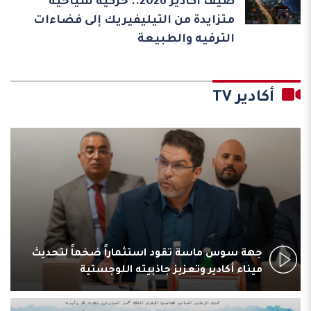
صيف أكادير 2026.. حركية سياحية
متزايدة من التيليفيريك إلى فضاءات
الترفيه والطبيعة
أكادير TV
جهة سوس ماسة تقود استثماراً ضخماً لتحديث
ميناء أكادير وتعزيز جاذبيته اللوجستية