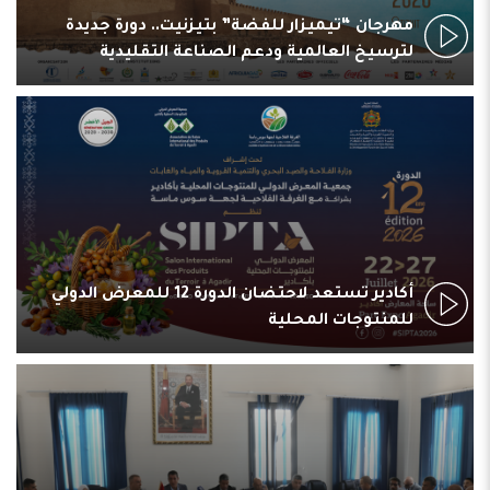
مهرجان “تيميزار للفضة” بتيزنيت.. دورة جديدة
لترسيخ العالمية ودعم الصناعة التقليدية
أكادير تستعد لاحتضان الدورة 12 للمعرض الدولي
للمنتوجات المحلية