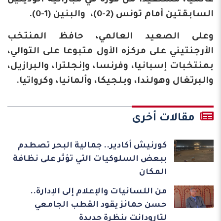
عالميا، مستفيدا من فوزه في مباراتيه الوديتين
السابقتين أمام تونس (2-0)، والبنين (1-0).
وعلى الصعيد العالمي، حافظ المنتخب
الأرجنتيني على مركزه الأول متبوعا على التوالي،
بمنتخبات إسبانيا، وفرنسا، وإنجلترا، والبرازيل،
والبرتغال وهولندا، وبلجيكا، وألمانيا، وكرواتيا.
مقالات أخرى
كورنيش أكادير.. جمالية البحر تصطدم
ببعض السلوكيات التي تؤثر على نظافة
المكان
من اللسانيات والإعلام إلى الإدارة..
حسن حمائز يقود القطب الجامعي
لتارودانت بنظرة جديدة