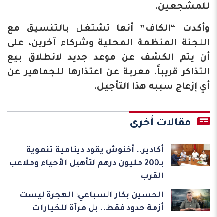
للمشجعين.
وأكدت “الكاف” أنها تشتغل بالتنسيق مع
اللجنة المنظمة المحلية وشركاء آخرين، على
أن يتم الكشف عن موعد جديد لانطلاق بيع
التذاكر قريباً، معربة عن اعتذارها للجماهير عن
أي إزعاج سببه هذا التأجيل.
مقالات أخرى
أكادير.. أخنوش يقود دينامية تنموية
بـ200 مليون درهم لتأهيل الأحياء وملاعب
القرب
الحسين بكار السباعي: الهجرة ليست
أزمة حدود فقط.. بل مرآة للخيارات