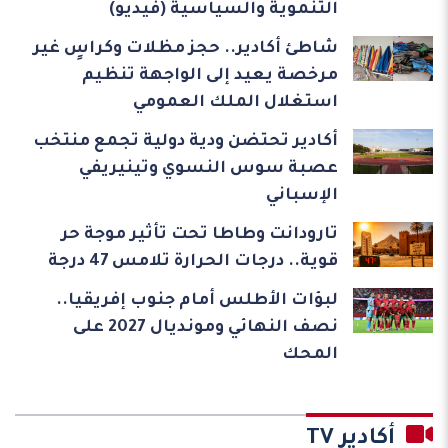
التنموية والسياسية (فيديو)
شاطئ أكادير.. حجز مظلات وكراسٍ غير
مرخصة يعيد إلى الواجهة تنظيم
استغلال الملك العمومي
أكادير تحتضن ودية دولية تجمع منتخب
عصبة سوس النسوي وتينيريفي
الإسباني
تارودانت وطاطا تحت تأثير موجة حر
قوية.. درجات الحرارة تلامس 47 درجة
لبؤات الأطلس أمام جنوب إفريقيا..
نصف النهائي ومونديال 2027 على
المحك
أكادير TV