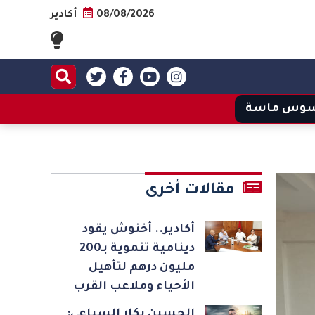
08/08/2026
أكادير
وس ماسة
مقالات أخرى
أكادير.. أخنوش يقود
دينامية تنموية بـ200
مليون درهم لتأهيل
الأحياء وملاعب القرب
الحسين بكار السباعي: