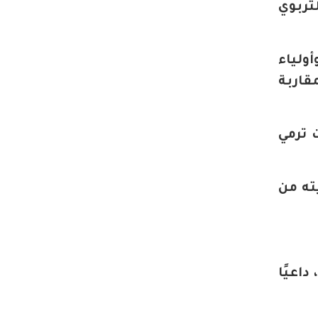
تربوي
ولياء
قاربة
 ترمي
ته من
اعيًا