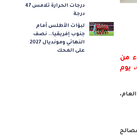
درجات الحرارة تلامس 47
درجة
لبؤات الأطلس أمام
جنوب إفريقيا.. نصف
النهائي ومونديال 2027
على المحك
ء من
 يوم
لعام،
مصالح