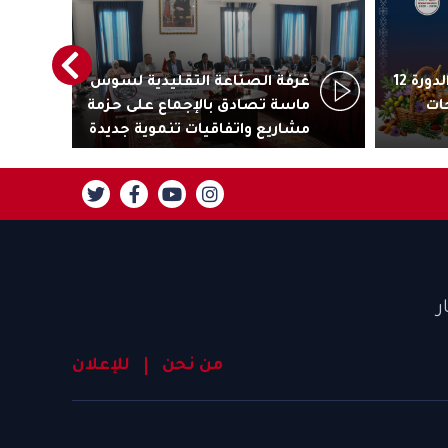
أكادير تستعد لاحتضان الدورة 12
غرفة الصناعة التقليدية لسوس
رئ
ات
ماسة تصادق بالإجماع على حزمة
جاذ
مشاريع واتفاقيات تنموية جديدة
تنز
ر
من نحن
للإعلان