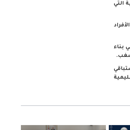
 التي
أفراد
 بناء
شغب.
تباقي
ليمية