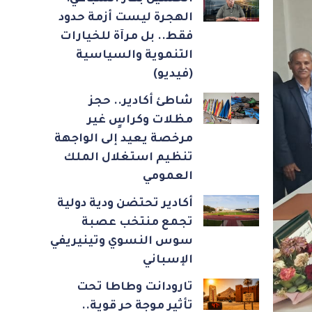
الهجرة ليست أزمة حدود
فقط.. بل مرآة للخيارات
التنموية والسياسية
(فيديو)
شاطئ أكادير.. حجز
مظلات وكراسٍ غير
مرخصة يعيد إلى الواجهة
تنظيم استغلال الملك
العمومي
أكادير تحتضن ودية دولية
تجمع منتخب عصبة
سوس النسوي وتينيريفي
الإسباني
تارودانت وطاطا تحت
تأثير موجة حر قوية..