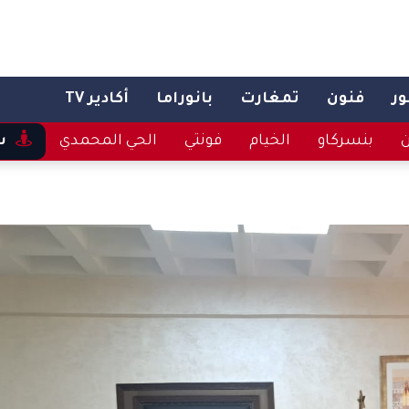
ر
فنون
تمغارت
بانوراما
أكادير TV
ن
بنسركاو
الخيام
فونتي
الحي المحمدي
س