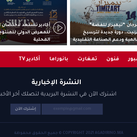
جان “تيميزار للفضة”
زنيت.. دورة جديدة لترسيخ
للمعرض الدولي للمنتوج
المية ودعم الصناعة التقليدية
المحلية
ور
فنون
تمغارت
بانوراما
أكادير TV
النشرة الإخبارية
اشترك الآن في النشرة البريدية لتصلك آخر الأخبا
إشترك الآن
COPYRIGHT 2021 AGADIRINO.MA © جميع الحقوق محفوظة