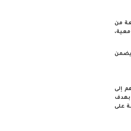
عة من
معية،
 يضمن
م إلى
 بهدف
لأمثلة على