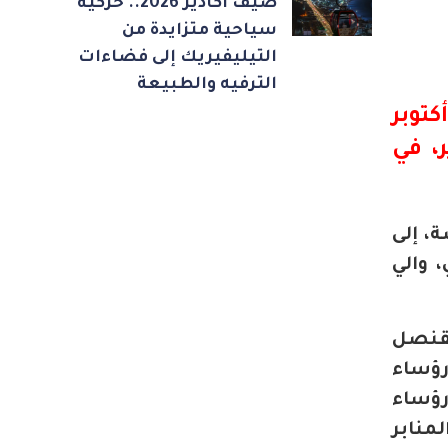
صيف أكادير 2026.. حركية
سياحية متزايدة من
التيليفيريك إلى فضاءات
الترفيه والطبيعة
أشنكلي، رئيس مجلس جهة سوس ماسة، يوم الجمعة 24 أكتوبر
ر، في
، إلى
 والي
لقنصل
رؤساء
رؤساء
منابر