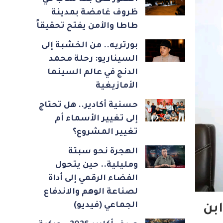
ظروف غامضة بمدينة
طاطا والأمن يفتح تحقيقاً
بورتريه.. من الخشبة إلى
السيناريو: رحلة محمد
الدنج في عالم السينما
الأمازيغية
حسنية أكادير.. هل تحتاج
إلى تغيير الأسماء أم
تغيير المشروع؟
الهجرة نحو سبتة
ومليلية.. حين يتحول
الفضاء الرقمي إلى أداة
لصناعة الوهم والاندفاع
الجماعي (فيديو)
بن