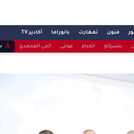
ر
فنون
تمغارت
بانوراما
أكادير TV
ن
بنسركاو
الخيام
فونتي
الحي المحمدي
س