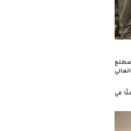
يضطلع
لعالي
ًا في