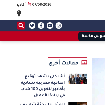
07/08/2026
أكادير
وس ماسة
مقالات أخرى
أشنكلي يشهد توقيع
اتفاقية مغربية تشادية
بأكادير لتكوين 100 شاب
في ريادة الأعمال
العثور على جثة شاب في