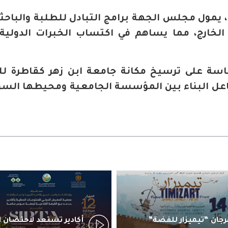
، يمول مجلس الجهة برامج التبادل للطلبة والباحث
لخارج، مما يساهم في اكتساب الخبرات الدولية
على ترسيخ مكانة جامعة ابن زهر كقاطرة للت
لتفاعل البناء بين المؤسسة الجامعية ومحيطها الس
جان “تيميزار للفضة”