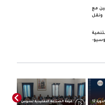
ين مع
 ونقل
نمية
وسيو-
أكادير تستعد لاحتضان الدورة 12
غرفة الصناعة التقليدية لسوس
رئ