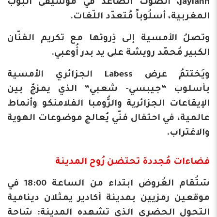
Jaylann، الصّوت الصاعدُ في مُوسيقى البُوب
المغربية، أسلُوباً مُتعدّد اللّغات.
وتصلُ الأمسية إلى ذِروتها مع تكريم الفنّان
الكبير مُحمّد رويشة على يد بدر أُوعبي.
ويَختتمُ عرض Labess الجزائري الأمسية
بأسلوب “جيبسي- شعبي” الذي يمزجُ بين
الإيقاعات الجزائرية والرُّومبا الفلامنكو وأنماط
عالمية، في احتفال فنّي يُعالج موضوعات الهوية
والاغتراب.
فضاءات مُجددة تحتضن رُوح المدينة
​سَتُقام العُروض ابتداء من الساعة 18:00 في
موقعين رمزيين بمدينة أكادير يمثلان دينامية
التحول الحضري الذي تشهده المدينة: سَاحة