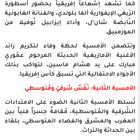
كما تشهد إشعاعاً إفريقياً بحضور أسطورة
الرّيغي الإيفوارية ألفا بلوندي، والفنانة الغابونية
النّابضة شان’ل، وأداء إيزابيل نُوفيلا من
الموزمبيق.
وتتضمن الأمسية لحظة وفاء لتكريم رائد
الأغنية الأمازيغية الحديثة المرحوم عمّوري
مبارك على يد هشام ماسين، لتواكب بذلك
الأجواء الاحتفالية التي تسبق كأس إفريقيا.
​الأمسية الثانية: نَفَسٌ شرقيّ ومُتوسطي
​تُسلط الأمسية الثانية الضوء على الامتدادات
الشّرقية والمُتوسطية، مُقامةً جسراً فنياً بين
المغرب والمشرق والفضاء المتوسطي، بلقاء
بين الحداثة والتراث.