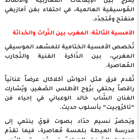
يمزجُ بين الإيقاعات المغاربية والأنماط
المُوسيقية العالمية، في احتفاء بفن أمازيغي
منفتح ومُتجدّد.
​الأمسية الثالثة: المغرب بين التّراث والحَداثة
​تُخصص الأمسية الختامية للمشهد الموسيقي
المغربي، بين الذّاكرة الفنية والتّجارب
المُعاصرة.
تُقدم فرق مثل أحواش أكلاكال عرضاً غنائياً
راقصاً يحتفي برُوح الأطلس الصّغير، ويُشارك
الفنان الشّاب خالد الوعباني في إحياء فن
“تاكرُوبيت” بأسلوب حديث.
ويَحضرُ نسيم حدّاد بصوت قويّ ينتمي إلى
مدرسة العيطة بلمسة مُعاصرة، فيما تقدّم