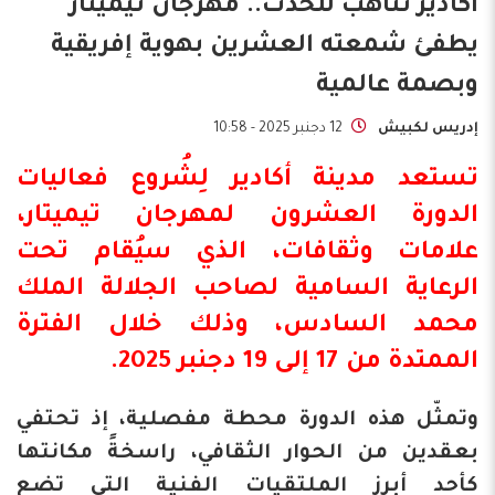
أكادير تتأهب للحدث.. مهرجان تيميتار
يطفئ شمعته العشرين بهوية إفريقية
وبصمة عالمية
إدريس لكبيش
12 دجنبر 2025 - 10:58
تستعد مدينة أكادير لِشُروع فعاليات
الدورة العشرون لمهرجان تيميتار،
علامات وثقافات، الذي سيُقام تحت
الرعاية السامية لصاحب الجلالة الملك
محمد السادس، وذلك خلال الفترة
الممتدة من 17 إلى 19 دجنبر 2025.
وتمثّل هذه الدورة محطة مفصلية، إذ تحتفي
بعقدين من الحوار الثقافي، راسخةً مكانتها
كأحد أبرز الملتقيات الفنية التي تضع