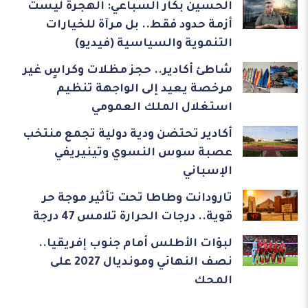
الحسين بكار السباعي: الهجرة ليست
أزمة حدود فقط.. بل مرآة للخيارات
التنموية والسياسية (فيديو)
شاطئ أكادير.. حجز مظلات وكراسٍ غير
مرخصة يعيد إلى الواجهة تنظيم
استغلال الملك العمومي
أكادير تحتضن ودية دولية تجمع منتخب
عصبة سوس النسوي وتينيريفي
الإسباني
تارودانت وطاطا تحت تأثير موجة حر
قوية.. درجات الحرارة تلامس 47 درجة
لبؤات الأطلس أمام جنوب إفريقيا..
نصف النهائي ومونديال 2027 على
المحك