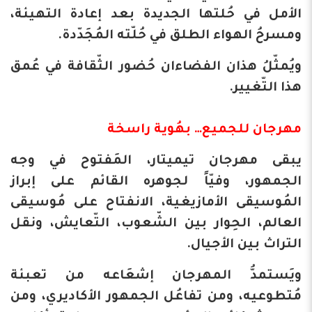
الأمل في حُلتها الجديدة بعد إعادة التهيئة،
ومسرحُ الهواء الطلق في حُلّته المُجَدّدة.
ويُمثّلُ هذان الفضاءان حُضور الثّقافة في عُمق
هذا التّغيير.
مهرجان للجميع… بهُوية راسخة
​يبقى مهرجان تيميتار، المَفتوح في وجه
الجمهور، وفيّاً لجوهره القائم على إبراز
المُوسيقى الأمازيغية، الانفتاح على مُوسيقى
العالم، الحِوار بين الشّعوب، التّعايش، ونقل
التراث بين الأجيال.
ويَستمدُّ المهرجان إشعَاعه من تعبئة
مُتطوعيه، ومن تفاعُل الجمهور الأكاديري، ومن