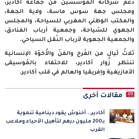
دعم شركائه المؤسسين من جماعة أكادير،
ومجلس جهة سوس ماسة، ولاية الجهة،
والمكتب الوطني المغربي للسياحة، والمجلس
الجهوي للسّياحة، وجمعية أرباب الفنادق،
والجمعية الجهوية لأرباب النّقل السياحي.
ثلاثُ لَيالٍ من الفَرح والفنّ والأُخوّة الإنسانية
تنتظر زوار أكادير، للاحتفاء بالمُوسيقى
الأمازيغية وإفريقيا والعالم في قلب أكادير.
مقالات أخرى
أكادير.. أخنوش يقود دينامية تنموية
بـ200 مليون درهم لتأهيل الأحياء وملاعب
القرب