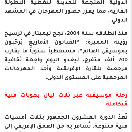
الدولية المتجهة للمدينة لتغطية البطولة
القارية، مما يعزز حضور المهرجان في المشهد
الدولي.
منذ انطلاقه سنة 2004، نجح تيميتار في ترسيخ
رؤيته المميزة: “الفنانون الأمازيغ يُرحّبون
بموسيقى العالم”، مستقطباً سنوياً ما يقارب
200 ألف متفرج، ليغدو اليوم واجهة ثقافية
مرجعية للقارة الإفريقية وأحد المهرجانات
المرجعية على المستوى الدولي.
رحلة موسيقية عبر ثلاث ليالٍ بهويات فنية
مُتكاملة
​تَعدُ الدورة العشرون الجمهور بثلاث أمسيات
فنية متنوعة، تُسافر به من العمق الإفريقي إلى