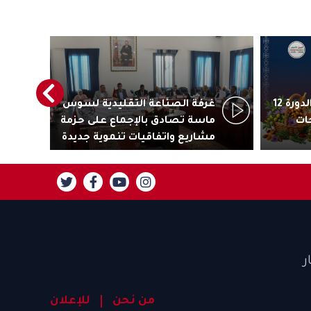
أكادير تستعد لاحتضان الدورة 12
غرفة الصناعة التقليدية لسوس
رئ
ات
ماسة تصادق بالإجماع على حزمة
جاذ
مشاريع واتفاقيات تنموية جديدة
تنز
ر
من نحن
للإعلان