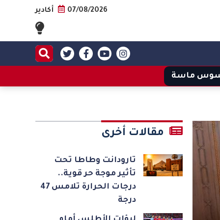
07/08/2026
أكادير
وس ماسة
مقالات أخرى
تارودانت وطاطا تحت
تأثير موجة حر قوية..
درجات الحرارة تلامس 47
درجة
لبؤات الأطلس أمام