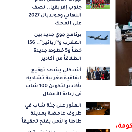
جنوب إفريقيا.. نصف
النهائي ومونديال 2027
على المحك
برنامج جوي جديد بين
المغرب و”ريانير”.. 156
خطاً و5 خطوط جديدة
انطلاقاً من أكادير
أشنكلي يشهد توقيع
اتفاقية مغربية تشادية
بأكادير لتكوين 100 شاب
في ريادة الأعمال
العثور على جثة شاب في
ظروف غامضة بمدينة
طاطا والأمن يفتح تحقيقاً
ومة،