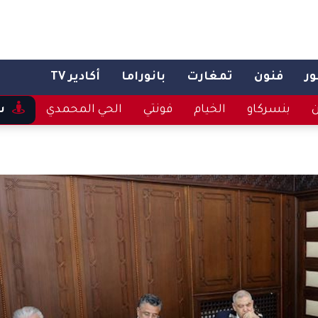
ر
فنون
تمغارت
بانوراما
أكادير TV
ن
بنسركاو
الخيام
فونتي
الحي المحمدي
س