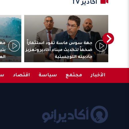
أكادير TV
ترأس
جهة سوس ماسة تقود استثماراً
مهر
المقاولات
ضخماً لتحديث ميناء أكادير وتعزيز
بتي
جاذبيته اللوجستية
الع
الأخبار
مجتمع
سياسة
اقتصاد
سب