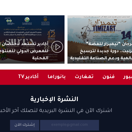
جان “تيميزار للفضة”
زنيت.. دورة جديدة لترسيخ
للمعرض الدولي للمنتوج
المية ودعم الصناعة التقليدية
المحلية
ور
فنون
تمغارت
بانوراما
أكادير TV
النشرة الإخبارية
اشترك الآن في النشرة البريدية لتصلك آخر الأخبا
إشترك الآن