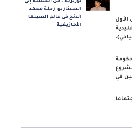
بورتريه.. من الخشبة إلى
السيناريو: رحلة محمد
الدنج في عالم السينما
الأول
الأمازيغية
ليدية
احي)،
حكومة
قع بإسطنبول في 28 يونيه 2025، مع مشروع
ين في
ماعا