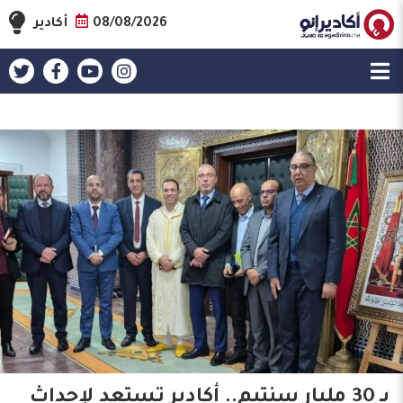
08/08/2026
أكادير
​بـ 30 مليار سنتيم.. أكادير تستعد لإحداث