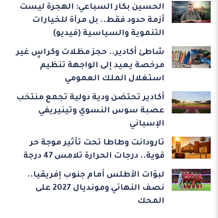
الحسين بكار السباعي: الهجرة ليست
أزمة حدود فقط.. بل مرآة للخيارات
التنموية والسياسية (فيديو)
شاطئ أكادير.. حجز مظلات وكراسٍ غير
مرخصة يعيد إلى الواجهة تنظيم
استغلال الملك العمومي
أكادير تحتضن ودية دولية تجمع منتخب
عصبة سوس النسوي وتينيريفي
الإسباني
تارودانت وطاطا تحت تأثير موجة حر
قوية.. درجات الحرارة تلامس 47 درجة
لبؤات الأطلس أمام جنوب إفريقيا..
نصف النهائي ومونديال 2027 على
المحك