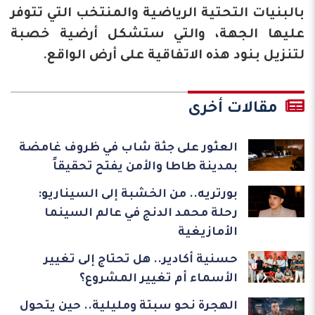
بالبنيات التحتية الرياضية والمنتخب التي تتوفر
عليها الجهة، والتي ستشكل أرضية خصبة
لتنزيل بنود هذه الاتفاقية على أرض الواقع.
مقالات أخرى
العثور على جثة شاب في ظروف غامضة
بمدينة طاطا والأمن يفتح تحقيقاً
بورتريه.. من الخشبة إلى السيناريو:
رحلة محمد الدنج في عالم السينما
الأمازيغية
حسنية أكادير.. هل تحتاج إلى تغيير
الأسماء أم تغيير المشروع؟
الهجرة نحو سبتة ومليلية.. حين يتحول