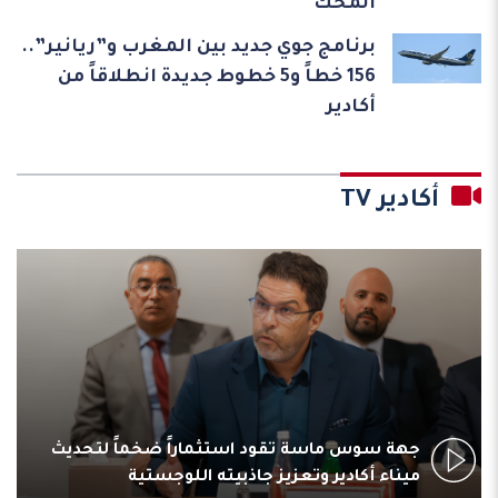
المحك
برنامج جوي جديد بين المغرب و”ريانير”..
156 خطاً و5 خطوط جديدة انطلاقاً من
أكادير
أكادير TV
جهة سوس ماسة تقود استثماراً ضخماً لتحديث
ميناء أكادير وتعزيز جاذبيته اللوجستية