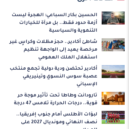
الحسين بكار السباعي: الهجرة ليست
أزمة حدود فقط.. بل مرآة للخيارات
التنموية والسياسية
شاطئ أكادير.. حجز مظلات وكراسٍ غير
مرخصة يعيد إلى الواجهة تنظيم
استغلال الملك العمومي
أكادير تحتضن ودية دولية تجمع منتخب
عصبة سوس النسوي وتينيريفي
الإسباني
تارودانت وطاطا تحت تأثير موجة حر
قوية.. درجات الحرارة تلامس 47 درجة
لبؤات الأطلس أمام جنوب إفريقيا..
نصف النهائي ومونديال 2027 على