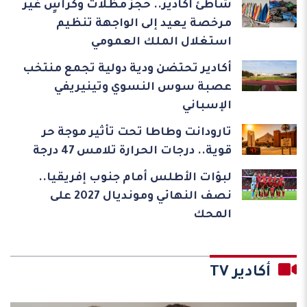
شاطئ أكادير.. حجز مظلات وكراسٍ غير
مرخصة يعيد إلى الواجهة تنظيم
استغلال الملك العمومي
أكادير تحتضن ودية دولية تجمع منتخب
عصبة سوس النسوي وتينيريفي
الإسباني
تارودانت وطاطا تحت تأثير موجة حر
قوية.. درجات الحرارة تلامس 47 درجة
لبؤات الأطلس أمام جنوب إفريقيا..
نصف النهائي ومونديال 2027 على
المحك
أكادير TV