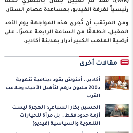
(VAR)، فقد تم تعيين جمال بالبصري حكماً
رئيسياً لغرفة الفيديو، بمساعدة عصام الستار.
ومن المرتقب أن تُجرى هذه المواجهة يوم الأحد
المقبل، انطلاقًا من الساعة الرابعة عصرًا، على
أرضية الملعب الكبير أدرار بمدينة أكادير.
مقالات أخرى
أكادير.. أخنوش يقود دينامية تنموية
بـ200 مليون درهم لتأهيل الأحياء وملاعب
القرب
الحسين بكار السباعي: الهجرة ليست
أزمة حدود فقط.. بل مرآة للخيارات
التنموية والسياسية (فيديو)