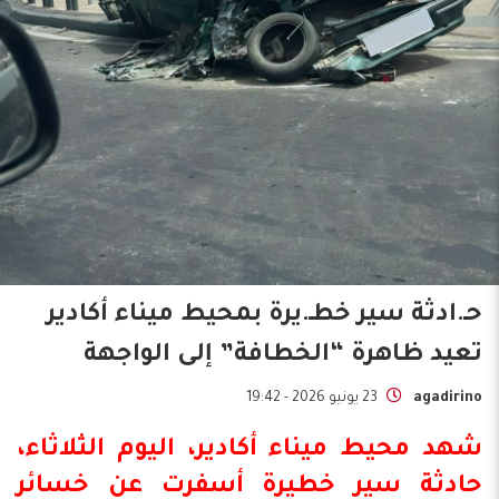
حـ.ادثة سير خطـ.يرة بمحيط ميناء أكادير
تعيد ظاهرة “الخطافة” إلى الواجهة
agadirino
23 يونيو 2026 - 19:42
شهد محيط ميناء أكادير، اليوم الثلاثاء،
حادثة سير خطيرة أسفرت عن خسائر