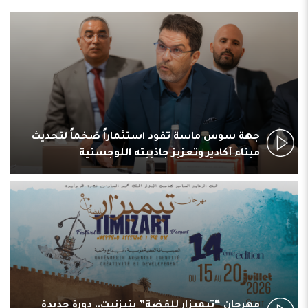
جهة سوس ماسة تقود استثماراً ضخماً لتحديث
ميناء أكادير وتعزيز جاذبيته اللوجستية
مهرجان “تيميزار للفضة” بتيزنيت.. دورة جديدة