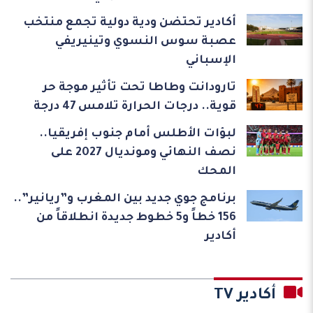
أكادير تحتضن ودية دولية تجمع منتخب
عصبة سوس النسوي وتينيريفي
الإسباني
تارودانت وطاطا تحت تأثير موجة حر
قوية.. درجات الحرارة تلامس 47 درجة
لبؤات الأطلس أمام جنوب إفريقيا..
نصف النهائي ومونديال 2027 على
المحك
برنامج جوي جديد بين المغرب و”ريانير”..
156 خطاً و5 خطوط جديدة انطلاقاً من
أكادير
أكادير TV