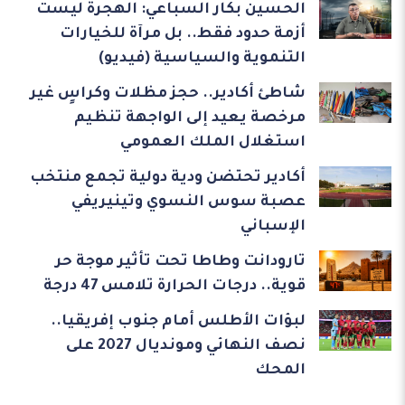
الحسين بكار السباعي: الهجرة ليست
أزمة حدود فقط.. بل مرآة للخيارات
التنموية والسياسية (فيديو)
شاطئ أكادير.. حجز مظلات وكراسٍ غير
مرخصة يعيد إلى الواجهة تنظيم
استغلال الملك العمومي
أكادير تحتضن ودية دولية تجمع منتخب
عصبة سوس النسوي وتينيريفي
الإسباني
تارودانت وطاطا تحت تأثير موجة حر
قوية.. درجات الحرارة تلامس 47 درجة
لبؤات الأطلس أمام جنوب إفريقيا..
نصف النهائي ومونديال 2027 على
المحك