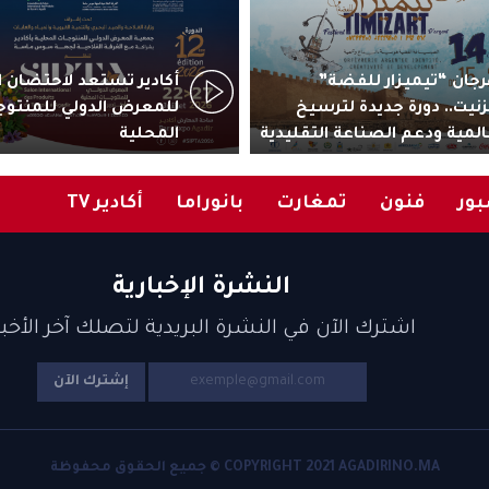
جان “تيميزار للفضة”
زنيت.. دورة جديدة لترسيخ
للمعرض الدولي للمنتوج
المية ودعم الصناعة التقليدية
المحلية
ور
فنون
تمغارت
بانوراما
أكادير TV
النشرة الإخبارية
اشترك الآن في النشرة البريدية لتصلك آخر الأخبا
إشترك الآن
COPYRIGHT 2021 AGADIRINO.MA © جميع الحقوق محفوظة