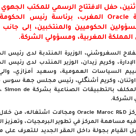
ثنين، حفل الافتتاح الرسمي لل
مكتب الجهوي ل
رب
، برئاسة
رئيس الحكومة 
ؤولين الحكوميين والمنتخبين، إلى جانب 
ى المملكة المغربية، ومسؤولي الشركة.
لاح السغروشني، الوزيرة المنتدبة لدى رئيس ال
لإدارة، وكريم زيدان، الوزير المنتدب لدى رئيس ال
تقييم السياسات العمومية، وسعيد أمزازي، وال
داوتنان، وكريم أشنگلي، رئيس مجلس جهة سوس 
إلى جانب نائب الرئيس التنفيذي المكلف بالتطبيقات الص
واطلع الوفد الرسمي على مهام مركز Oracle Maroc R&D ومجالات اشتغال
 مساهمة المركز في تطوير البرمجيات، وتعزيز الاب
ل القيام بجولة داخل المقر الجديد للتعرف على 