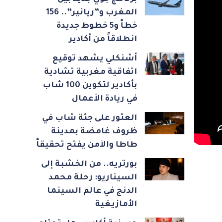
المغرب و”ريانير”.. 156
خطاً و5 خطوط جديدة
انطلاقاً من أكادير
أشنكلي يشهد توقيع
اتفاقية مغربية تشادية
بأكادير لتكوين 100 شاب
في ريادة الأعمال
العثور على جثة شاب في
ظروف غامضة بمدينة
طاطا والأمن يفتح تحقيقاً
بورتريه.. من الخشبة إلى
السيناريو: رحلة محمد
الدنج في عالم السينما
الأمازيغية