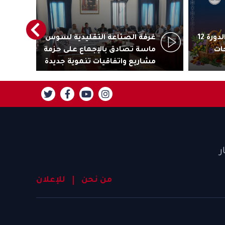
أكادير تستعد لاحتضان الدورة 12
غرفة الصناعة التقليدية لسوس
رئ
ات
ماسة تصادق بالإجماع على حزمة
جاذ
مشاريع واتفاقيات تنموية جديدة
تنز
ر
من نحن
للإعلان