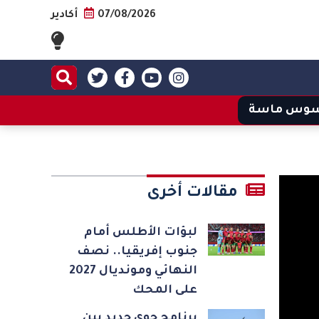
07/08/2026
أكادير
وس ماسة
مقالات أخرى
لبؤات الأطلس أمام
جنوب إفريقيا.. نصف
النهائي ومونديال 2027
على المحك
برنامج جوي جديد بين