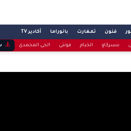
ر
فنون
تمغارت
بانوراما
أكادير TV
ن
بنسركاو
الخيام
فونتي
الحي المحمدي
س