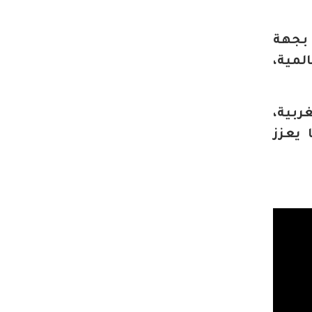
 بجهة
لمية،
ربية،
 يعزز