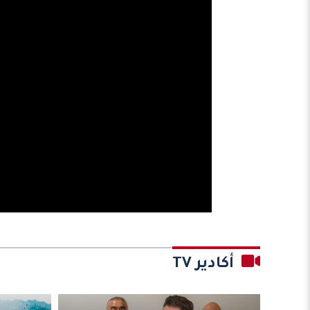
أكادير TV