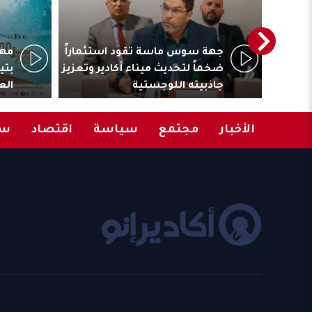
ترأس
جهة سوس ماسة تقود استثماراً
مهر
المقاولات
ضخماً لتحديث ميناء أكادير وتعزيز
بتي
جاذبيته اللوجستية
الع
الأخبار
مجتمع
سياسة
اقتصاد
سب