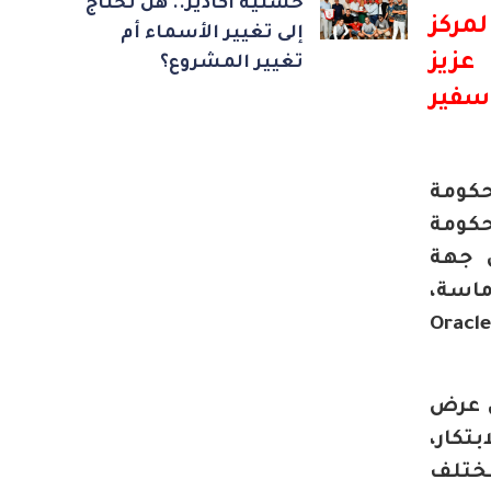
حسنية أكادير.. هل تحتاج
مركز
إلى تغيير الأسماء أم
عزيز
تغيير المشروع؟
سفير
حكومة
حكومة
ي جهة
ماسة،
ناعية بشركة Oracle، Simon de
ه، من خلال عرض
تكار،
مختلف