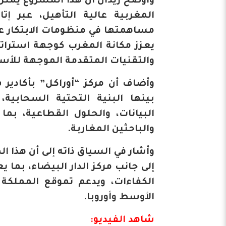
وأوضح زيدان أن هذا المشروع يمث
المغربية عالية التأهيل، عبر إ
مساهمتها في منظومات الابتكار على
يعزز مكانة المغرب كوجهة استرات
والتقنيات المتقدمة الموجهة للأسو
وأضاف أن مركز “أوراكل” بأكادير
بينها البنية التحتية السحابية
البيانات، والحلول القطاعية، 
والباحثين المغاربة.
وأشار في السياق ذاته إلى أن هذا 
إلى جانب مركز الدار البيضاء، بما
الكفاءات، ويدعم تموقع المملكة
الأوسط وأوروبا.
شاهد الفيديو: