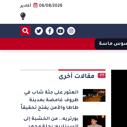
06/08/2026
أكادير
وس ماسة
مقالات أخرى
العثور على جثة شاب في
ظروف غامضة بمدينة
طاطا والأمن يفتح تحقيقاً
بورتريه.. من الخشبة إلى
السيناريو: رحلة محمد