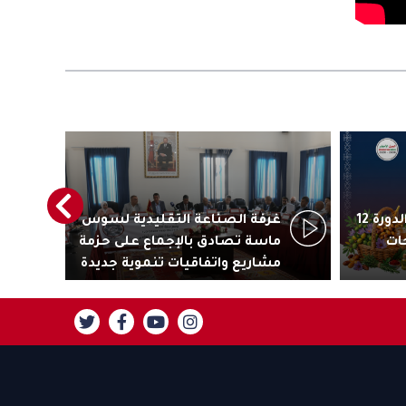
أكادير تستعد لاحتضان الدورة 12
غرفة الصناعة التقليدية لسوس
رئ
ات
ماسة تصادق بالإجماع على حزمة
جاذ
مشاريع واتفاقيات تنموية جديدة
تنز