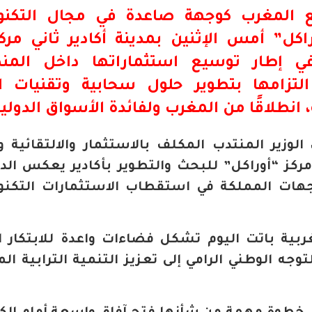
 المغرب كوجهة صاعدة في مجال التكنول
اكل”
أمس الإثنين بمدينة أكادير ثاني مركز
في إطار توسيع استثماراتها داخل
المنظ
لتزامها بتطوير حلول سحابية وتقنيات ال
انطلاقًا من المغرب ولفائدة الأسواق الدولية
الوزير المنتدب المكلف بالاستثمار والالتقائية و
كز “أوراكل” للبحث والتطوير بأكادير يعكس الدي
هات المملكة في استقطاب الاستثمارات التكنو
غربية باتت اليوم تشكل فضاءات واعدة للابتكار ا
ه الوطني الرامي إلى تعزيز التنمية الترابية المت