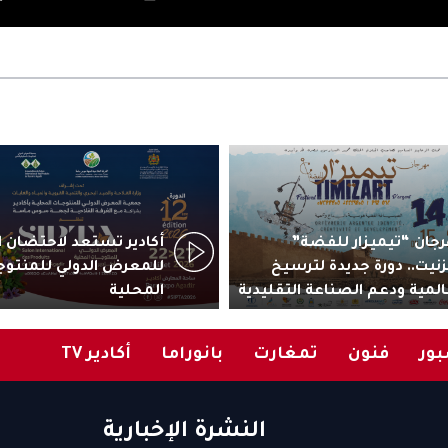
جان “تيميزار للفضة”
زنيت.. دورة جديدة لترسيخ
للمعرض الدولي للمنتوج
المية ودعم الصناعة التقليدية
المحلية
ور
فنون
تمغارت
بانوراما
أكادير TV
النشرة الإخبارية