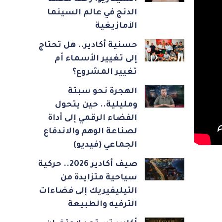
الدنج في عالم السينما
الأمازيغية
حسنية أكادير.. هل تحتاج
إلى تغيير الأسماء أم
تغيير المشروع؟
الهجرة نحو سبتة
ومليلية.. حين يتحول
الفضاء الرقمي إلى أداة
لصناعة الوهم والاندفاع
الجماعي (فيديو)
صيف أكادير 2026.. حركية
سياحية متزايدة من
التيليفيريك إلى فضاءات
الترفيه والطبيعة