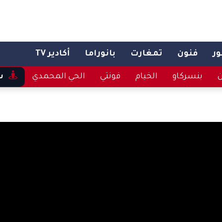
ر
فنون
تمغارت
بانوراما
أكادير TV
ن
بنسركاو
الخيام
فونتي
الحي المحمدي
س