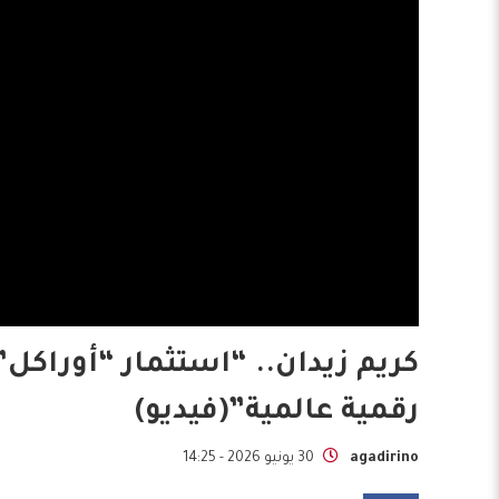
كريم زيدان.. “استثمار “أوراكل
رقمية عالمية”(فيديو)
agadirino
30 يونيو 2026 - 14:25