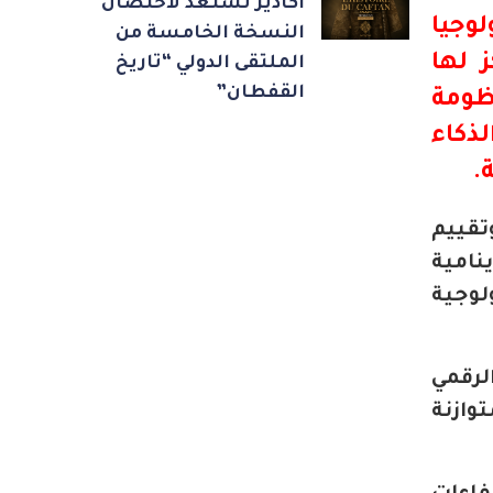
أكادير تستعد لاحتضان
وجيا
النسخة الخامسة من
 لها
الملتقى الدولي “تاريخ
القفطان”
ومة
ذكاء
.
تقييم
نامية
لوجية
لرقمي
وازنة