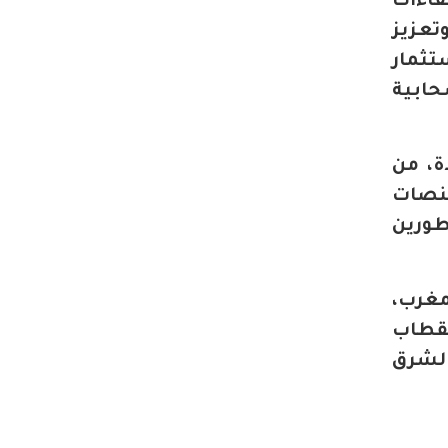
فاءات
تعزيز
تثمار
حابية
ة، من
منصات
طورين
مغرب،
تقطاب
الشرق