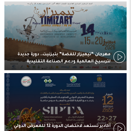
مهرجان “تيميزار للفضة” بتيزنيت.. دورة جديدة
لترسيخ العالمية ودعم الصناعة التقليدية
أكادير تستعد لاحتضان الدورة 12 للمعرض الدولي