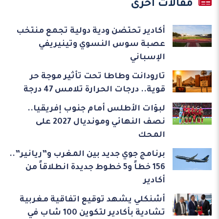
مقالات أخرى
أكادير تحتضن ودية دولية تجمع منتخب
عصبة سوس النسوي وتينيريفي
الإسباني
تارودانت وطاطا تحت تأثير موجة حر
قوية.. درجات الحرارة تلامس 47 درجة
لبؤات الأطلس أمام جنوب إفريقيا..
نصف النهائي ومونديال 2027 على
المحك
برنامج جوي جديد بين المغرب و”ريانير”..
156 خطاً و5 خطوط جديدة انطلاقاً من
أكادير
أشنكلي يشهد توقيع اتفاقية مغربية
تشادية بأكادير لتكوين 100 شاب في