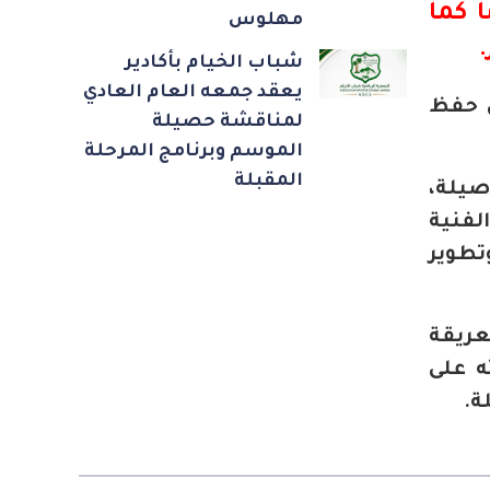
 كما
مهلوس
.
شباب الخيام بأكادير
يعقد جمعه العام العادي
ي حفظ
لمناقشة حصيلة
الموسم وبرنامج المرحلة
المقبلة
صيلة،
لفنية
تطوير
عريقة
ه على
ة.