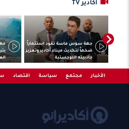
أكادير TV
ترأس
جهة سوس ماسة تقود استثماراً
مهر
المقاولات
ضخماً لتحديث ميناء أكادير وتعزيز
بتي
جاذبيته اللوجستية
الع
الأخبار
مجتمع
سياسة
اقتصاد
سب