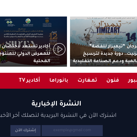
جان “تيميزار للفضة”
زنيت.. دورة جديدة لترسيخ
للمعرض الدولي للمنتوج
المية ودعم الصناعة التقليدية
المحلية
ور
فنون
تمغارت
بانوراما
أكادير TV
النشرة الإخبارية
اشترك الآن في النشرة البريدية لتصلك آخر الأخبا
إشترك الآن