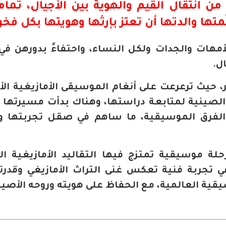
انتقال القيم والهوية بين الأجيال، تماماً
لّمتها والدتها أن تعتز بإرثها وهويتها بكل فخر
للأمهات والجدات ولكل النساء، واحتفاءً بدورهن ف
ل.
ر، حيث ترعرعت على أنغام الموسيقى الأمازيغية الأ
لصينية لمتابعة دراستها، وهناك بدأت مسيرتها ا
الفرق الموسيقية، ما ساهم في صقل تجربتها و
حلة موسيقية تمتزج فيها التقاليد الأمازيغية ال
ي تجربة فنية تعكس غنى التراث الأمازيغي وقدرت
يقية العالمية، مع الحفاظ على هويته وروحه الأصيل