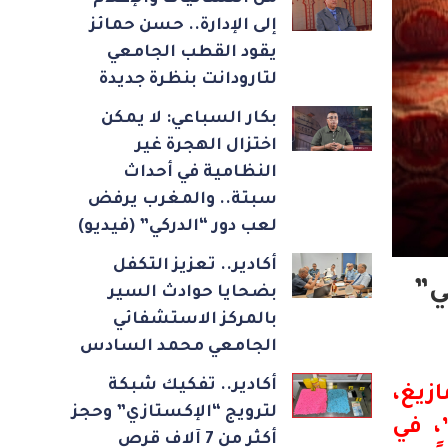
إلى الإدارة.. حسن حمائز
يقود القطب الجامعي
لتارودانت بنظرة جديدة
بكار السباعي: لا يمكن
اختزال الهجرة غير
النظامية في أحداث
سبتة.. والمغرب يرفض
لعب دور “الدركي” (فيديو)
أكادير.. تعزيز التكفل
ي”
بضحايا حوادث السير
بالمركز الاستشفائي
الجامعي محمد السادس
أكادير.. تفكيك شبكة
زيغ،
لترويج “الإكستازي” وحجز
بنتي”، في
أكثر من 7 آلاف قرص