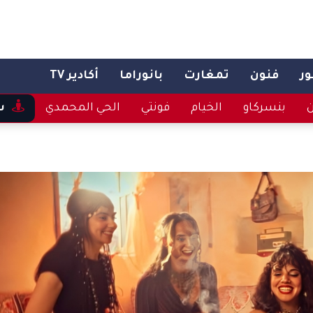
ر
فنون
تمغارت
بانوراما
أكادير TV
ن
بنسركاو
الخيام
فونتي
الحي المحمدي
س