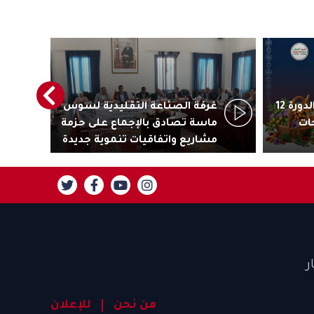
أكادير تستعد لاحتضان الدورة 12
غرفة الصناعة التقليدية لسوس
رئ
ات
ماسة تصادق بالإجماع على حزمة
جاذ
مشاريع واتفاقيات تنموية جديدة
تنز
ر
من نحن
للإعلان