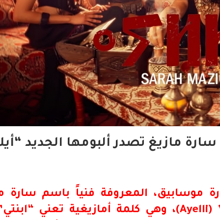
 سارة مازيغ تصدر ألبومها الجديد “أيل
رة موسابيق، المعروفة فنياً باسم سارة ما
ألبومها الغنائي الجديد “أيلي” (Ayelli)، وهي كلمة أمازيغية تعني “ا