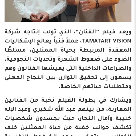
ويعد فيلم “الفنان”، الذي تولت إنتاجه شركة
TAMATART VISION، عملاً فنياً يعالج الإشكاليات
المعقدة المرتبطة بحياة الممثلين، مسلطًا
الضوء على ضغوط الشهرة وتحديات النجومية،
والصراعات الداخلية التي يعيشها الفنانون وهم
يسعون إلى تحقيق التوازن بين النجاح المهني
ومتطلبات حياتهم الخاصة.
ويشارك في بطولة الفيلم نخبة من الفنانين
المغاربة، من بينهم عبد الله شكيري وعبد الإله
خنيبة وآمال النجار، حيث يجسدون شخصيات
تكشف جوانب خفية من حياة الممثلين خلف