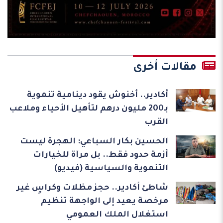
مقالات أخرى
أكادير.. أخنوش يقود دينامية تنموية
بـ200 مليون درهم لتأهيل الأحياء وملاعب
القرب
الحسين بكار السباعي: الهجرة ليست
أزمة حدود فقط.. بل مرآة للخيارات
التنموية والسياسية (فيديو)
شاطئ أكادير.. حجز مظلات وكراسٍ غير
مرخصة يعيد إلى الواجهة تنظيم
استغلال الملك العمومي