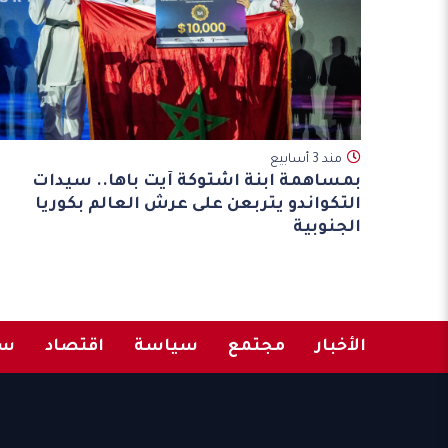
مند 3 أسابيع
بمساهمة ابنة اشتوكة آيت باها.. سيدات
التكواندو يتربعن على عرش العالم بكوريا
الجنوبية
الأخبار
مجتمع
سياسة
اقتصاد
سب