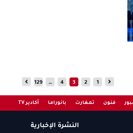
129
…
4
3
2
1
ور
فنون
تمغارت
بانوراما
أكادير TV
النشرة الإخبارية