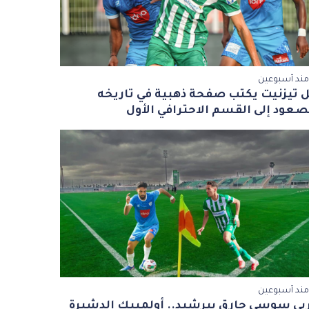
مند أسبوعين
 تيزنيت يكتب صفحة ذهبية في تاريخه
صعود إلى القسم الاحترافي الأول
مند أسبوعين
بي سوسي حارق ببرشيد.. أولمبيك الدشيرة