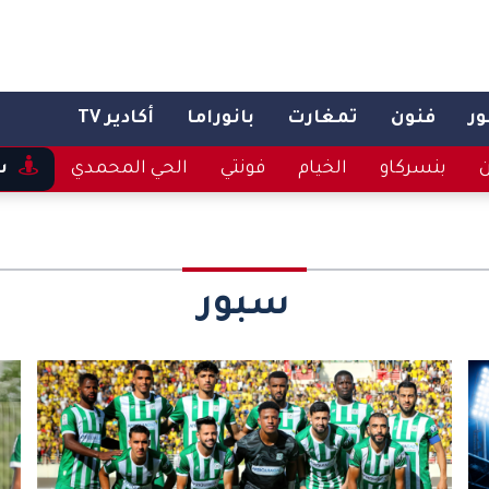
ر
فنون
تمغارت
بانوراما
أكادير TV
ن
بنسركاو
الخيام
فونتي
الحي المحمدي
س
سبور