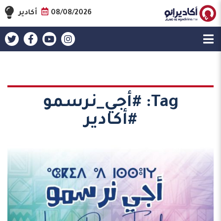
08/08/2026
أكادير
Tag:
#أجي_نرسمو
#أكادير