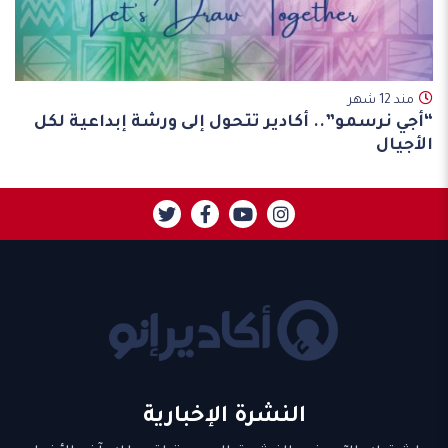
مند 12 شهر
“أجي نرسمو”.. أكادير تتحول إلى ورشة إبداعية لكل
الأجيال
النشرة الإخبارية